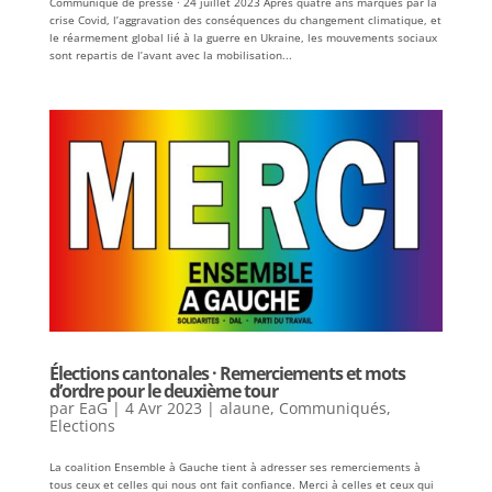
Communiqué de presse · 24 juillet 2023 Après quatre ans marqués par la
crise Covid, l’aggravation des conséquences du changement climatique, et
le réarmement global lié à la guerre en Ukraine, les mouvements sociaux
sont repartis de l’avant avec la mobilisation...
Élections cantonales · Remerciements et mots
d’ordre pour le deuxième tour
par
EaG
|
4 Avr 2023
|
alaune
,
Communiqués
,
Elections
La coalition Ensemble à Gauche tient à adresser ses remerciements à
tous ceux et celles qui nous ont fait confiance. Merci à celles et ceux qui