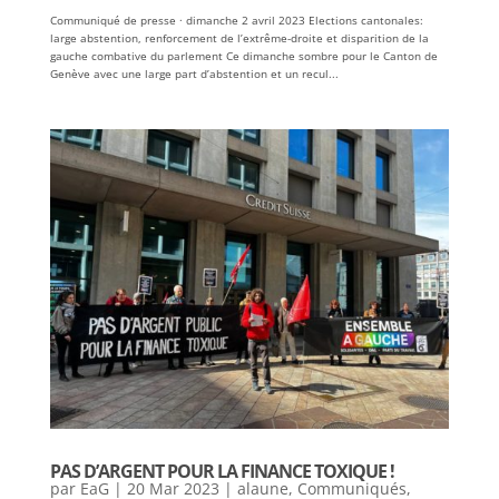
Communiqué de presse · dimanche 2 avril 2023 Elections cantonales:
large abstention, renforcement de l’extrême-droite et disparition de la
gauche combative du parlement Ce dimanche sombre pour le Canton de
Genève avec une large part d’abstention et un recul...
PAS D’ARGENT POUR LA FINANCE TOXIQUE !
par
EaG
|
20 Mar 2023
|
alaune
,
Communiqués
,