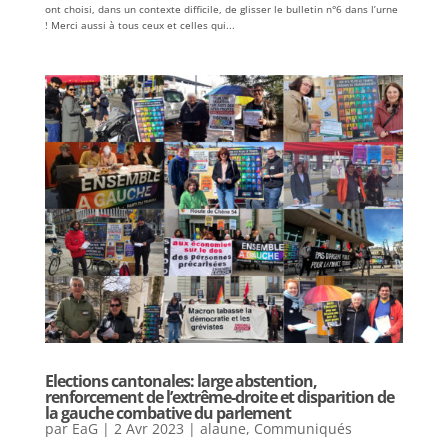
ont choisi, dans un contexte difficile, de glisser le bulletin n°6 dans l’urne
! Merci aussi à tous ceux et celles qui...
Elections cantonales: large abstention,
renforcement de l’extrême-droite et disparition de
la gauche combative du parlement
par
EaG
|
2 Avr 2023
|
alaune
,
Communiqués