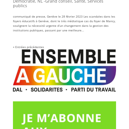
Démocratie
,
NL -Grand conseil
,
Santé
,
Services
publics
communiqué de presse, Genève le 28 février 2023 Les scandales dans les
foyers éducatifs à Genève, dont le très médiatique cas du foyer de Mancy,
soulignent la nécessité urgente d’un changement dans la gestion des
institutions publiques, passant par une meilleure...
« Entrées précédentes