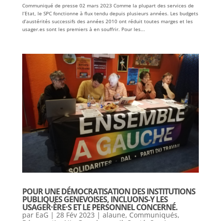
Communiqué de presse 02 mars 2023 Comme la plupart des services de
l’Etat, le SPC fonctionne à flux tendu depuis plusieurs années. Les budgets
d’austérités successifs des années 2010 ont réduit toutes marges et les
usager.es sont les premiers à en souffrir. Pour les...
POUR UNE DÉMOCRATISATION DES INSTITUTIONS
PUBLIQUES GENEVOISES, INCLUONS-Y LES
USAGER·ÈRE·S ET LE PERSONNEL CONCERNÉ.
par
EaG
|
28 Fév 2023
|
alaune
,
Communiqués
,