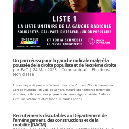
Un pari réussi pour la gauche radicale malgré la
poussée de la droite populiste et de l’extrême droite
par
EaG
|
24 Mar 2025
|
Communiqués
,
Elections
,
Non classé
Communiqué de presse – Genève, dimanche 23 mars 2025 Au niveau du
Conseil municipal en Ville de Genève, malgré une tendance fortement
droitière, la liste unitaire progresse de deux sièges et atteint 9 élu.e.s.
C’est une victoire relative face aux lourdes pertes...
Recrutements discutables au Département de
l’aménagement, des constructions et de la
mobilité (DACM)