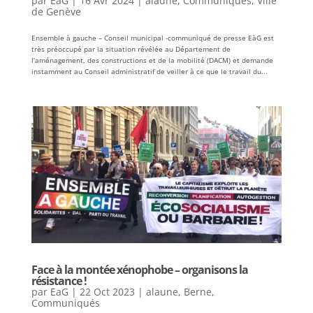
par
EaG
|
16 Avr 2024
|
alaune
,
Communiqués
,
Ville
de Genève
Ensemble à gauche – Conseil municipal -communiqué de presse EàG est
très préoccupé par la situation révélée au Département de
l’aménagement, des constructions et de la mobilité (DACM) et demande
instamment au Conseil administratif de veiller à ce que le travail du...
Face à la montée xénophobe – organisons la
résistance !
par
EaG
|
22 Oct 2023
|
alaune
,
Berne
,
Communiqués