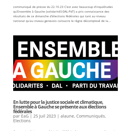
communiqué de presse du 22.10.23 C’est avec beaucoup d’inquiétudes
qu’Ensemble à Gauche (solidaritéS-DAL-PdT) a pris connaissance des
résultats de ce dimanche d’élections fédérales qui tant au niveau
national qu’au niveau genevois consacre le règne décomplexé de la...
En lutte pour la justice sociale et climatique,
Ensemble à Gauche se présente aux élections
fédérales
par
EaG
|
25 Juil 2023
|
alaune
,
Communiqués
,
Elections