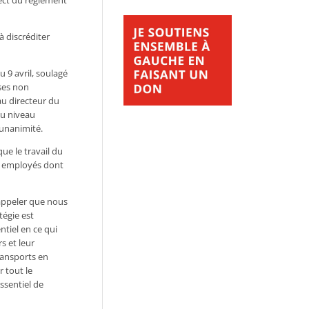
pect du règlement
à discréditer
 9 avril, soulagé
ases non
au directeur du
au niveau
’unanimité.
ue le travail du
 3 employés dont
rappeler que nous
tégie est
ntiel en ce qui
s et leur
transports en
r tout le
ssentiel de