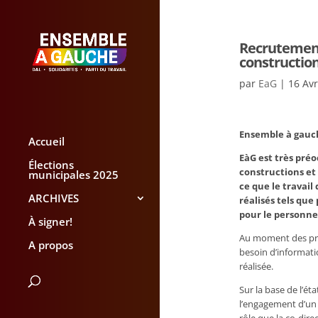
Recrutement
construction
par
EaG
|
16 Av
Ensemble à gauch
Accueil
EàG est très pré
Élections
constructions et
municipales 2025
ce que le travail
ARCHIVES
réalisés tels que
pour le personne
À signer!
Au moment des pre
A propos
besoin d’informat
réalisée.
Sur la base de l’é
l’engagement d’un m