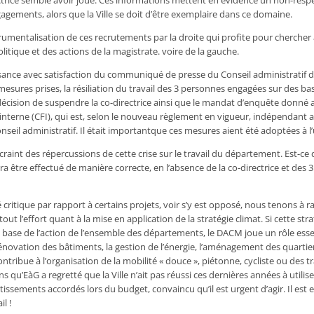
ectrice semble avoir joué. Ces informations mettent en évidence un non-res
agements, alors que la Ville se doit d’être exemplaire dans ce domaine.
rumentalisation de ces recrutements par la droite qui profite pour chercher 
litique et des actions de la magistrate. voire de la gauche.
sance avec satisfaction du communiqué de presse du Conseil administratif du
mesures prises, la résiliation du travail des 3 personnes engagées sur des b
décision de suspendre la co-directrice ainsi que le mandat d’enquête donné 
 interne (CFI), qui est, selon le nouveau règlement en vigueur, indépendant 
nseil administratif. Il était importantque ces mesures aient été adoptées à l
aint des répercussions de cette crise sur le travail du département. Est-ce q
 être effectué de manière correcte, en l’absence de la co-directrice et des
 critique par rapport à certains projets, voir s’y est opposé, nous tenons à 
ut l’effort quant à la mise en application de la stratégie climat. Si cette stra
a base de l’action de l’ensemble des départements, le DACM joue un rôle esse
rénovation des bâtiments, la gestion de l’énergie, l’aménagement des quartier
ontribue à l’organisation de la mobilité « douce », piétonne, cycliste ou des 
u’EàG a regretté que la Ville n’ait pas réussi ces dernières années à utilise
ssements accordés lors du budget, convaincu qu’il est urgent d’agir. Il est e
l !