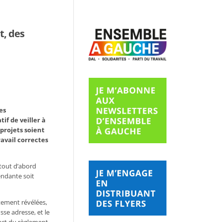
, des
es
f de veiller à
projets soient
ravail correctes
tout d’abord
endante soit
tement révélées,
sse adresse, et le