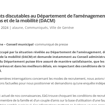
s discutables au Département de l’aménagement
s et de la mobilité (DACM)
r 2024
|
alaune
,
Communiqués
,
Ville de Genève
e – Conseil municipal
-communiqué de presse
occupé par la situation révélée au Département de l’aménagement, d
 de la mobilité (DACM) et demande instamment au Conseil administrati
 du Département puisse être assuré de manière satisfaisante, que les 
 prévus et dans les meilleurs délais, en respectant des conditions de t
l.
mières interrogations concernant les modes de recrutement, nous avions 
ions factuelles pour nous positionner et demandions qu’une enquête indép
tat actuel de nos connaissances, EàG trouve choquant les conditions de recru
embre de la famille et d’un couple d’amis sur la base d’utilisation d’une fau