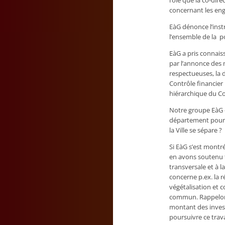
rôle que la co-dir
concernant les eng
EàG dénonce l’inst
l’ensemble de la po
EàG a pris connais
par l’annonce des 
respectueuses, la 
Contrôle financier
hiérarchique du Co
Notre groupe EàG cr
département pourra
la Ville se sépare ?
Si EàG s’est montré
en avons soutenu to
transversale et à l
concerne p.ex. la 
végétalisation et c
commun. Rappelons q
montant des investi
poursuivre ce travai