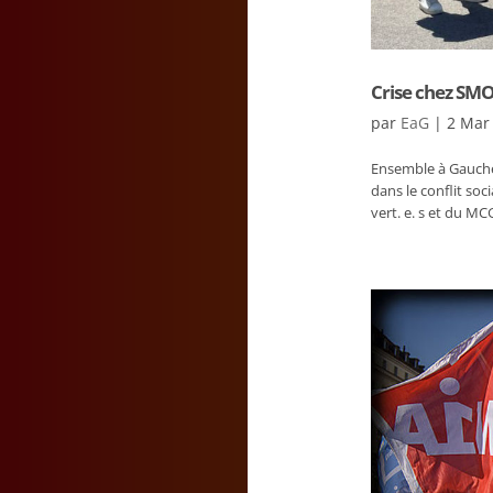
Crise chez SMO
par
EaG
|
2 Mar
Ensemble à Gauche
dans le conflit so
vert. e. s et du M