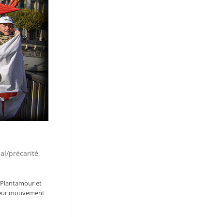
ial/précarité
,
) Plantamour et
à leur mouvement