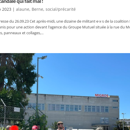
andale qui fait mal !
p 2023
|
alaune
,
Berne
,
social/précarité
se du 26.09.23 Cet après-midi, une dizaine de militant·e·x·s de la coalitio
nis pour une action devant l’agence du Groupe Mutuel située à la rue du M
s, panneaux et collages,...