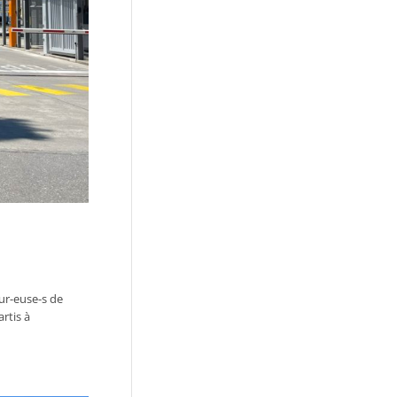
eur-euse-s de
rtis à