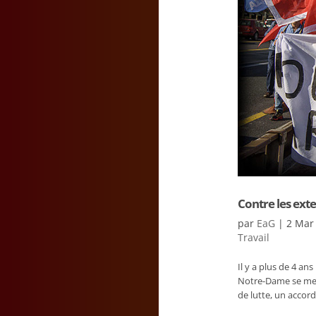
Contre les exte
par
EaG
|
2 Mar
Travail
Il y a plus de 4 a
Notre-Dame se mett
de lutte, un accord