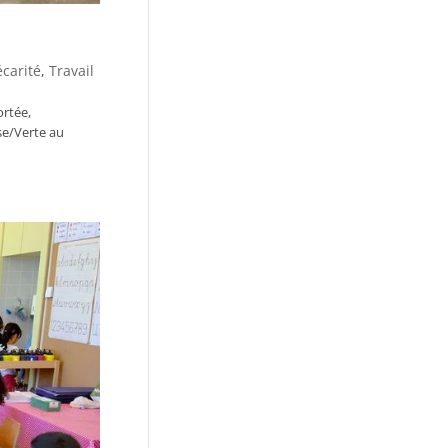
écarité
,
Travail
ortée,
se/Verte au