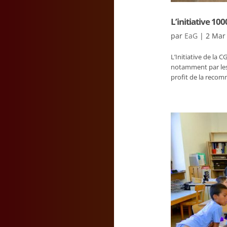
L’initiative 10
par
EaG
|
2 Mar
L’Initiative de la 
notamment par les p
profit de la recom