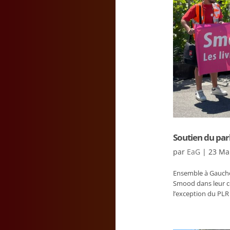
Soutien du parl
par
EaG
|
23 Ma
Ensemble à Gauche s
Smood dans leur co
l’exception du PLR 