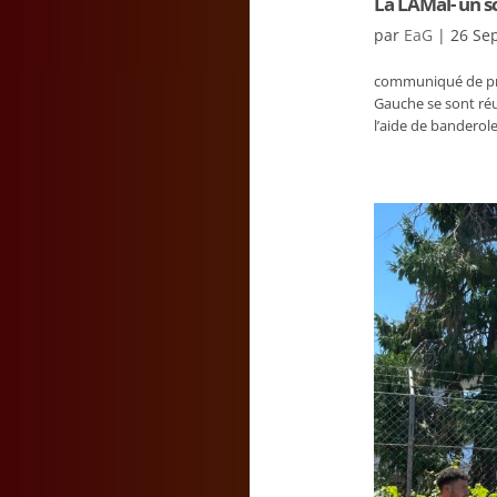
La LAMal- un sc
par
EaG
|
26 Se
communiqué de pres
Gauche se sont réu
l’aide de banderole