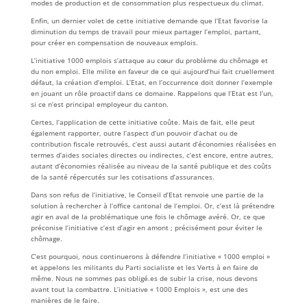
modes de production et de consommation plus respectueux du climat.
Enfin, un dernier volet de cette initiative demande que l’Etat favorise la
diminution du temps de travail pour mieux partager l’emploi, partant,
pour créer en compensation de nouveaux emplois.
L’initiative 1000 emplois s’attaque au cœur du problème du chômage et
du non emploi. Elle milite en faveur de ce qui aujourd’hui fait cruellement
défaut, la création d’emploi. L’Etat, en l’occurrence doit donner l’exemple
en jouant un rôle proactif dans ce domaine. Rappelons que l’Etat est l’un,
si ce n’est principal employeur du canton.
Certes, l’application de cette initiative coûte. Mais de fait, elle peut
également rapporter, outre l’aspect d’un pouvoir d’achat ou de
contribution fiscale retrouvés, c’est aussi autant d’économies réalisées en
termes d’aides sociales directes ou indirectes, c’est encore, entre autres,
autant d’économies réalisée au niveau de la santé publique et des coûts
de la santé répercutés sur les cotisations d’assurances.
Dans son refus de l’initiative, le Conseil d’Etat renvoie une partie de la
solution à rechercher à l’office cantonal de l’emploi. Or, c’est là prétendre
agir en aval de la problématique une fois le chômage avéré. Or, ce que
préconise l’initiative c’est d’agir en amont ; précisément pour éviter le
chômage.
C’est pourquoi, nous continuerons à défendre l’initiative « 1000 emploi »
et appelons les militants du Parti socialiste et les Verts à en faire de
même. Nous ne sommes pas obligé.es de subir la crise, nous devons
avant tout la combattre. L’initiative « 1000 Emplois », est une des
manières de le faire.