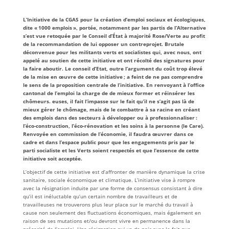
L’Initiative de la CGAS pour la création d’emploi sociaux et écologiques,
dite « 1000 emplois », portée, notamment par les partis de l’Alternative
s’est vue retoquée par le Conseil d’État à majorité Rose/Verte au profit
de la recommandation de lui opposer un contreprojet. Brutale
déconvenue pour les militants verts et socialistes qui, avec nous, ont
appelé au soutien de cette initiative et ont récolté des signatures pour
la faire aboutir. Le conseil d’Etat, outre l’argument du coût trop élevé
de la mise en œuvre de cette initiative ; a feint de ne pas comprendre
le sens de la proposition centrale de l’initiative. En renvoyant à l’office
cantonal de l’emploi la charge de de mieux former et réinsérer les
chômeurs. euses, il fait l’impasse sur le fait qu’il ne s’agit pas là de
mieux gérer le chômage, mais de le combattre à sa racine en créant
des emplois dans des secteurs à développer ou à professionnaliser :
l’éco-construction, l’éco-rénovation et les soins à la personne (le Care).
Renvoyée en commission de l’économie, il faudra œuvrer dans ce
cadre et dans l’espace public pour que les engagements pris par le
parti socialiste et les Verts soient respectés et que l’essence de cette
initiative soit acceptée.
L’objectif de cette initiative est d’affronter de manière dynamique la crise
sanitaire, sociale économique et climatique. L’initiative vise à rompre
avec la résignation induite par une forme de consensus consistant à dire
qu’il est inéluctable qu’un certain nombre de travailleurs et de
travailleuses ne trouverons plus leur place sur le marché du travail à
cause non seulement des fluctuations économiques, mais également en
raison de ses mutations et/ou devront vivre en permanence dans la
précarité de l’emploi. Une résignation qui va de pair avec le fait que