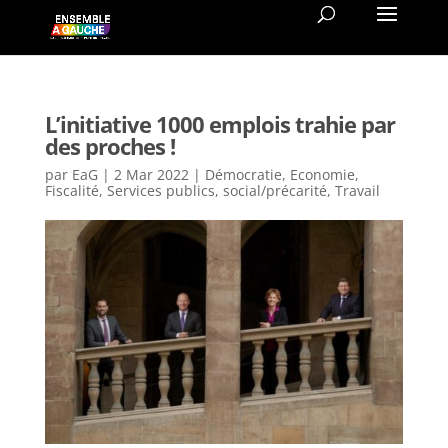
L’initiative 1000 emplois trahie par
des proches !
par
EaG
|
2 Mar 2022
|
Démocratie
,
Economie
,
Fiscalité
,
Services publics
,
social/précarité
,
Travail