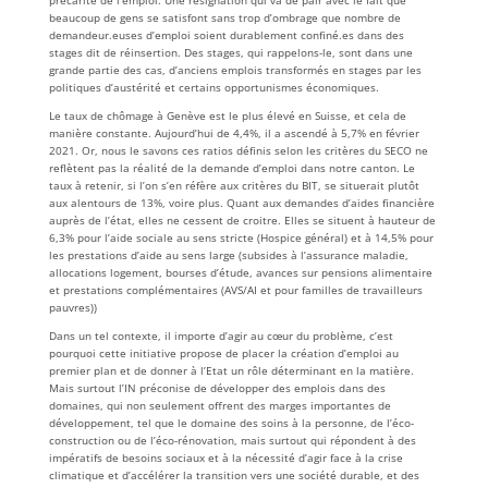
beaucoup de gens se satisfont sans trop d’ombrage que nombre de
demandeur.euses d’emploi soient durablement confiné.es dans des
stages dit de réinsertion. Des stages, qui rappelons-le, sont dans une
grande partie des cas, d’anciens emplois transformés en stages par les
politiques d’austérité et certains opportunismes économiques.
Le taux de chômage à Genève est le plus élevé en Suisse, et cela de
manière constante. Aujourd’hui de 4,4%, il a ascendé à 5,7% en février
2021. Or, nous le savons ces ratios définis selon les critères du SECO ne
reflètent pas la réalité de la demande d’emploi dans notre canton. Le
taux à retenir, si l’on s’en réfère aux critères du BIT, se situerait plutôt
aux alentours de 13%, voire plus. Quant aux demandes d’aides financière
auprès de l’état, elles ne cessent de croitre. Elles se situent à hauteur de
6,3% pour l’aide sociale au sens stricte (Hospice général) et à 14,5% pour
les prestations d’aide au sens large (subsides à l’assurance maladie,
allocations logement, bourses d’étude, avances sur pensions alimentaire
et prestations complémentaires (AVS/AI et pour familles de travailleurs
pauvres))
Dans un tel contexte, il importe d’agir au cœur du problème, c’est
pourquoi cette initiative propose de placer la création d’emploi au
premier plan et de donner à l’Etat un rôle déterminant en la matière.
Mais surtout l’IN préconise de développer des emplois dans des
domaines, qui non seulement offrent des marges importantes de
développement, tel que le domaine des soins à la personne, de l’éco-
construction ou de l’éco-rénovation, mais surtout qui répondent à des
impératifs de besoins sociaux et à la nécessité d’agir face à la crise
climatique et d’accélérer la transition vers une société durable, et des