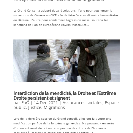
Le Grand Conseil a adopté deux résolutions : l’une pour augmenter la
subvention de Genève au CICR afin de faire face au désastre humanitaire
en Ukraine ; l’autre pour condamner l’agression russe, soutenir les
sanctions de l’Union européenne envers Moscou et...
Interdiction de la mendicité, la Droite et l’Extrême
Droite persistent et signent
par
EaG
|
14 Déc 2021
|
Assurances sociales
,
Espace
public
,
Justice
,
Migrations
Lors de la dernière session du Grand conseil, elles ont fait voter une
modification perfide de la loi pénale genevoise. Ne pouvant – en vertu
d’un récent arrêt de la Cour européenne des droits de l’homme –
continuer à interdire la mendicité dans notre canton, la...