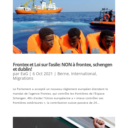
Frontex et Loi sur l’asile: NON à frontex, schengen
et dublin!
par
EaG
|
6 Oct 2021
|
Berne
,
International
,
Migrations
Le Parlement a accepté un nouveau règlement européen étendant le
mandat de l’agence Frontex, qui contrôle les frontières de l’Espace
Schengen. Afin d’aider l’Union européenne a « mieux contrôler ses
frontières extérieures », la contribution suisse passera de 24...