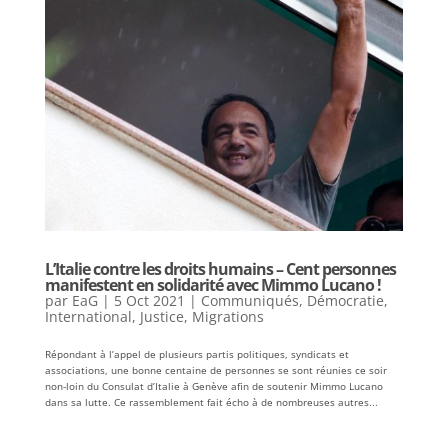
L’Italie contre les droits humains – Cent personnes
manifestent en solidarité avec Mimmo Lucano !
par
EaG
|
5 Oct 2021
|
Communiqués
,
Démocratie
,
International
,
Justice
,
Migrations
Répondant à l’appel de plusieurs partis politiques, syndicats et
associations, une bonne centaine de personnes se sont réunies ce soir
non-loin du Consulat d’Italie à Genève afin de soutenir Mimmo Lucano
dans sa lutte. Ce rassemblement fait écho à de nombreuses autres...