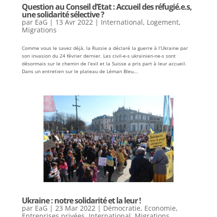
Question au Conseil d’Etat : Accueil des réfugié.e.s,
une solidarité sélective ?
par
EaG
|
13 Avr 2022
|
International
,
Logement
,
Migrations
Comme vous le savez déjà, la Russie a déclaré la guerre à l’Ukraine par
son invasion du 24 février dernier. Les civil-e-s ukrainien-ne-s sont
désormais sur le chemin de l’exil et la Suisse a pris part à leur accueil.
Dans un entretien sur le plateau de Léman Bleu...
Ukraine : notre solidarité et la leur !
par
EaG
|
23 Mar 2022
|
Démocratie
,
Economie
,
Entreprises privées
,
International
,
Migrations