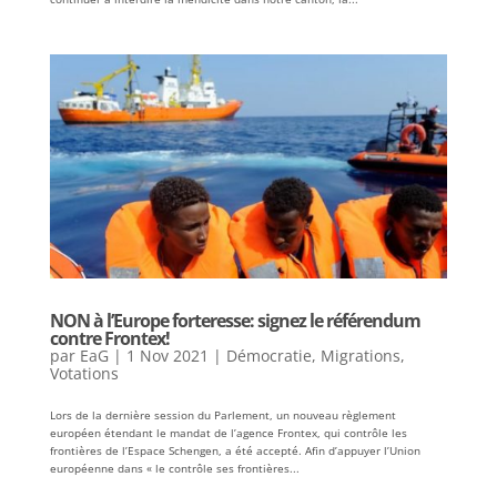
NON à l’Europe forteresse: signez le référendum
contre Frontex!
par
EaG
|
1 Nov 2021
|
Démocratie
,
Migrations
,
Votations
Lors de la dernière session du Parlement, un nouveau règlement
européen étendant le mandat de l’agence Frontex, qui contrôle les
frontières de l’Espace Schengen, a été accepté. Afin d’appuyer l’Union
européenne dans « le contrôle ses frontières...