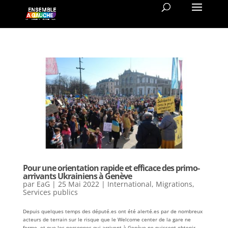
Pour une orientation rapide et efficace des primo-
arrivants Ukrainiens à Genève
par
EaG
|
25 Mai 2022
|
International
,
Migrations
,
Services publics
Depuis quelques temps des député.es ont été alerté.es par de nombreux
acteurs de terrain sur le risque que le Welcome center de la gare ne
ferme, et que les personnes qui arrivent à Genève ne puissent obtenir