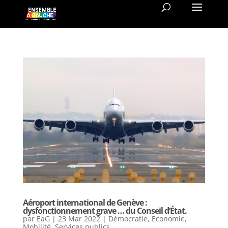
Aéroport international de Genève :
dysfonctionnement grave … du Conseil d’État.
par
EaG
|
23 Mar 2022
|
Démocratie
,
Economie
,
Mobilité
,
Services publics