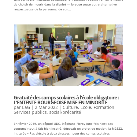
de choisir de mourir dans la dignité — lorsque toute autre alternative
respectueuse de la personne, de son...
Gratuité des camps scolaires à l’école obligatoire :
L’ENTENTE BOURGEOISE MISE EN MINORITÉ
par
EaG
|
2 Mar 2022
|
Culture
,
Ecole
,
Formation
,
Services publics
,
social/précarité
En février 2019, un député UDC, Stéphane Florey (une fois n’est pas
coutume) tout à fait bien inspiré, déposait un projet de motion, la M2522,
intitulée « Pas d’école à deux vitesses : pour des camps scolaires