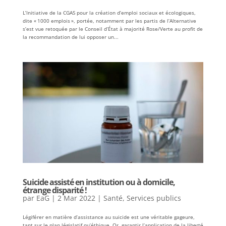
L’Initiative de la CGAS pour la création d’emploi sociaux et écologiques,
dite « 1000 emplois », portée, notamment par les partis de l’Alternative
s’est vue retoquée par le Conseil d’État à majorité Rose/Verte au profit de
la recommandation de lui opposer un...
Suicide assisté en institution ou à domicile,
étrange disparité !
par
EaG
|
2 Mar 2022
|
Santé
,
Services publics
Légiférer en matière d’assistance au suicide est une véritable gageure,
tant sur le plan législatif qu’éthique. Or, garantir l’application de la liberté