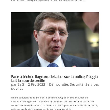
Face à l’échec flagrant de la Loi sur la police, Poggia
fait la sourde oreille
par
EaG
|
2 Fév 2022
|
Démocratie
,
Sécurité
,
Services
publics
On se souvient de la Loi sur la police (LPOL) de Pierre Maudet qui
entendait réorganiser la police sur un mode autoritaire. Elle avait été
contestée en référendum par EAG et le MCG pour des raisons différentes,
puis acceptée de justesse par le corps électoral, à...