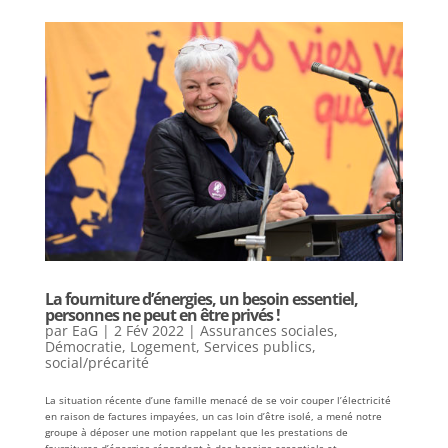
La fourniture d’énergies, un besoin essentiel,
personnes ne peut en être privés !
par
EaG
|
2 Fév 2022
|
Assurances sociales
,
Démocratie
,
Logement
,
Services publics
,
social/précarité
La situation récente d’une famille menacé de se voir couper l’électricité
en raison de factures impayées, un cas loin d’être isolé, a mené notre
groupe à déposer une motion rappelant que les prestations de
fournitures d’énergies répondent à des besoins essentiels et...