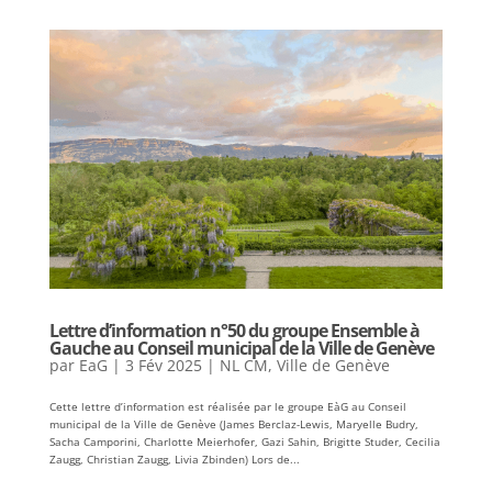
Lettre d’information n°50 du groupe Ensemble à
Gauche au Conseil municipal de la Ville de Genève
par
EaG
|
3 Fév 2025
|
NL CM
,
Ville de Genève
Cette lettre d’information est réalisée par le groupe EàG au Conseil
municipal de la Ville de Genève (James Berclaz-Lewis, Maryelle Budry,
Sacha Camporini, Charlotte Meierhofer, Gazi Sahin, Brigitte Studer, Cecilia
Zaugg, Christian Zaugg, Livia Zbinden) Lors de...