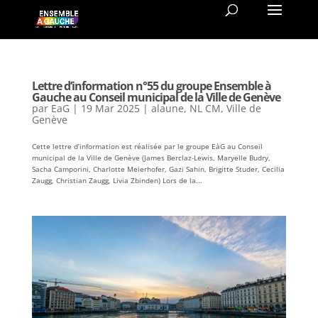
Lettre d’information n°55 du groupe Ensemble à
Gauche au Conseil municipal de la Ville de Genève
par
EaG
|
19 Mar 2025
|
alaune
,
NL CM
,
Ville de
Genève
Cette lettre d’information est réalisée par le groupe EàG au Conseil
municipal de la Ville de Genève (James Berclaz-Lewis, Maryelle Budry,
Sacha Camporini, Charlotte Meierhofer, Gazi Sahin, Brigitte Studer, Cecilia
Zaugg, Christian Zaugg, Livia Zbinden) Lors de la...