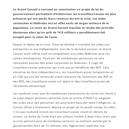
Le Grand Conseil a renvoyé en commission un projet de loi du
gouvernement permettant d’indemniser les travailleurs-euses les plus
précaires qui ont perdu leurs revenus durant la crise. Les aides
cantonales et fédérales ont en effet exclu de larges secteurs de la
population. Le choix du Grand Conseil inquiète et révèle des priorités
douteuses alors qu’un prêt de 16.8 millions a parallèlement été
accepté pour le salon de l’auto.
Depuis le début de la crise, l’Etat de Genève a multiplié les aides aux
entreprises et aux indépendants. Lors de la dernière session, le Grand
Conseil avait même voté un complément aux aides fédérales pour les
cadres d’entreprises. Pourtant, de nombreuses personnes se sont
retrouvées exclues des aides cantonales et fédérales. Il s’agit de
travailleurs-euses précaires qui n’ont pas pu bénéficier des RHT. Cela
concerne les faux indépendant-e-s, les travailleurs-euses temporaires et
en CDD qui ont été remerciés avant l’annonce de l’extension des RHT et
des APG, des travailleurs-euses sur appel et des travailleurs-euses de
l’économie domestique.
Les syndicats ainsi que de nombreuses associations du social ont alerté à
ce sujet depuis plusieurs semaines (
lire un article d’UNIA ici
), exigeant
des aides pour des personnes qui pourraient basculer dans l’indigence. Le
Conseil d’Etat a finalement déposé un projet de loi plutôt timide. En effet,
il n’a pas souhaité inclure les travailleurs-euses vivant en dehors du
canton. La durée de l’aide était par ailleurs limitée à deux mois, alors que
la crise persiste pour de nombreux secteurs. Le montant estimé par le
gouvernement était de 15 millions, très légèrement supérieur aux