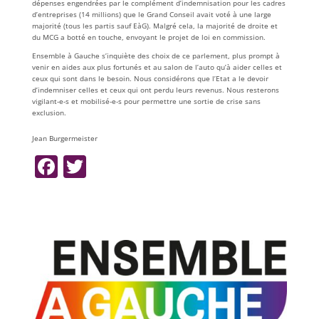
dépenses engendrées par le complément d’indemnisation pour les cadres
d’entreprises (14 millions) que le Grand Conseil avait voté à une large
majorité (tous les partis sauf EàG). Malgré cela, la majorité de droite et
du MCG a botté en touche, envoyant le projet de loi en commission.
Ensemble à Gauche s’inquiète des choix de ce parlement, plus prompt à
venir en aides aux plus fortunés et au salon de l’auto qu’à aider celles et
ceux qui sont dans le besoin. Nous considérons que l’Etat a le devoir
d’indemniser celles et ceux qui ont perdu leurs revenus. Nous resterons
vigilant-e-s et mobilisé-e-s pour permettre une sortie de crise sans
exclusion.
Jean Burgermeister
F
T
a
w
c
itt
e
er
b
o
o