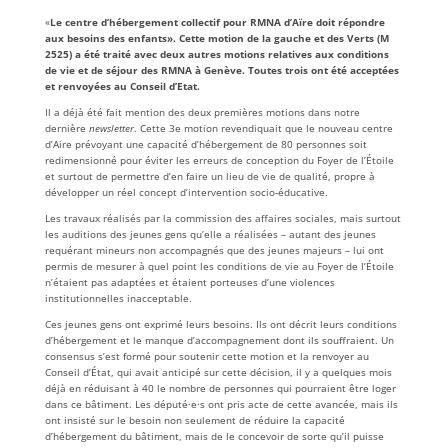
«
Le centre d’hébergement collectif pour RMNA d’Aïre doit répondre
aux besoins des enfants». Cette motion de la gauche et des Verts (
M
2525)
a été traité avec deux autres motions relatives aux conditions
de vie et de séjour des RMNA à Genève. Toutes trois ont été acceptées
et renvoyées au Conseil d’Etat.
Il a déjà été fait mention des deux premières motions dans notre
dernière
newsletter
. Cette 3e motion revendiquait que le nouveau centre
d’Aire prévoyant une capacité d’hébergement de 80 personnes soit
redimensionné pour éviter les erreurs de conception du Foyer de l’Étoile
et surtout de permettre d’en faire un lieu de vie de qualité, propre à
développer un réel concept d’intervention socio-éducative.
Les travaux réalisés par la commission des affaires sociales, mais surtout
les auditions des jeunes gens qu’elle a réalisées – autant des jeunes
requérant mineurs non accompagnés que des jeunes majeurs – lui ont
permis de mesurer à quel point les conditions de vie au Foyer de l’Étoile
n’étaient pas adaptées et étaient porteuses d’une violences
institutionnelles inacceptable.
Ces jeunes gens ont exprimé leurs besoins. Ils ont décrit leurs conditions
d’hébergement et le manque d’accompagnement dont ils souffraient. Un
consensus s’est formé pour soutenir cette motion et la renvoyer au
Conseil d’État, qui avait anticipé sur cette décision, il y a quelques mois
déjà en réduisant à 40 le nombre de personnes qui pourraient être loger
dans ce bâtiment. Les député·e·s ont pris acte de cette avancée, mais ils
ont insisté sur le besoin non seulement de réduire la capacité
d’hébergement du bâtiment, mais de le concevoir de sorte qu’il puisse