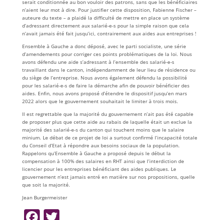
serait conditionnée au bon vouloir des patrons, sans que les bénéficiaires
n’aient leur mot à dire. Pour justifier cette disposition, Fabienne Fischer –
auteure du texte – a plaidé la difficulté de mettre en place un système
d’adressant directement aux salarié-e-s pour la simple raison que cela
n’avait jamais été fait jusqu’ici, contrairement aux aides aux entreprises !
Ensemble à Gauche a donc déposé, avec le parti socialiste, une série
d’amendements pour corriger ces points problématiques de la loi. Nous
avons défendu une aide s’adressant à l’ensemble des salarié-e-s
travaillant dans le canton, indépendamment de leur lieu de résidence ou
du siège de l’entreprise. Nous avons également défendu la possibilité
pour les salarié-e-s de faire la démarche afin de pouvoir bénéficier des
aides. Enfin, nous avons proposé d’étendre le dispositif jusqu’en mars
2022 alors que le gouvernement souhaitait le limiter à trois mois.
Il est regrettable que la majorité du gouvernement n’ait pas été capable
de proposer plus que cette aide au rabais de laquelle était un exclue la
majorité des salarié-e-s du canton qui touchent moins que le salaire
minium. Le débat de ce projet de loi a surtout confirmé l’incapacité totale
du Conseil d’Etat à répondre aux besoins sociaux de la population.
Rappelons qu’Ensemble à Gauche a proposé depuis le début la
compensation à 100% des salaires en RHT ainsi que l’interdiction de
licencier pour les entreprises bénéficiant des aides publiques. Le
gouvernement n’est jamais entré en matière sur nos propositions, quelle
que soit la majorité.
Jean Burgermeister
F
T