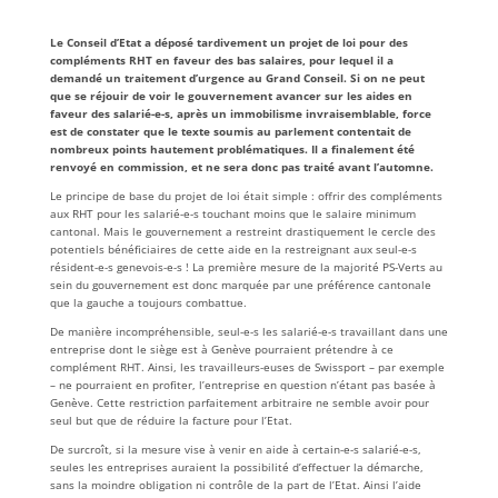
Le Conseil d’Etat a déposé tardivement un projet de loi pour des
compléments RHT en faveur des bas salaires, pour lequel il a
demandé un traitement d’urgence au Grand Conseil. Si on ne peut
que se réjouir de voir le gouvernement avancer sur les aides en
faveur des salarié-e-s, après un immobilisme invraisemblable, force
est de constater que le texte soumis au parlement contentait de
nombreux points hautement problématiques. Il a finalement été
renvoyé en commission, et ne sera donc pas traité avant l’automne.
Le principe de base du projet de loi était simple : offrir des compléments
aux RHT pour les salarié-e-s touchant moins que le salaire minimum
cantonal. Mais le gouvernement a restreint drastiquement le cercle des
potentiels bénéficiaires de cette aide en la restreignant aux seul-e-s
résident-e-s genevois-e-s ! La première mesure de la majorité PS-Verts au
sein du gouvernement est donc marquée par une préférence cantonale
que la gauche a toujours combattue.
De manière incompréhensible, seul-e-s les salarié-e-s travaillant dans une
entreprise dont le siège est à Genève pourraient prétendre à ce
complément RHT. Ainsi, les travailleurs-euses de Swissport – par exemple
– ne pourraient en profiter, l’entreprise en question n’étant pas basée à
Genève. Cette restriction parfaitement arbitraire ne semble avoir pour
seul but que de réduire la facture pour l’Etat.
De surcroît, si la mesure vise à venir en aide à certain-e-s salarié-e-s,
seules les entreprises auraient la possibilité d’effectuer la démarche,
sans la moindre obligation ni contrôle de la part de l’Etat. Ainsi l’aide