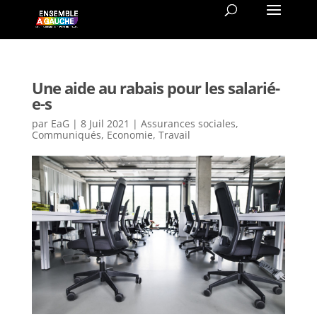
Une aide au rabais pour les salarié-
e-s
par
EaG
|
8 Juil 2021
|
Assurances sociales
,
Communiqués
,
Economie
,
Travail