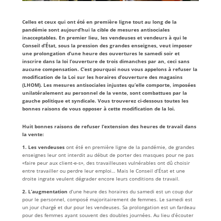
Celles et ceux qui ont été en première ligne tout au long de la
pandémie sont aujourd’hui la cible de mesures antisociales
inacceptables. En premier lieu, les vendeuses et vendeurs à qui le
Conseil d’État, sous la pression des grandes enseignes, veut imposer
une prolongation d’une heure des ouvertures le samedi soir et
inscrire dans la loi l’ouverture de trois dimanches par an, ceci sans
aucune compensation.
C’est pourquoi nous vous appelons à refuser la
modification de la Loi sur les horaires d’ouverture des magasins
(LHOM). Les mesures antisociales injustes qu’elle comporte, imposées
unilatéralement au personnel de la vente, sont combattues par la
gauche politique et syndicale. Vous trouverez ci-dessous toutes les
bonnes raisons de vous opposer à cette modification de la loi.
Huit bonnes raisons de refuser l’extension des heures de travail dans
la vente:
1.
Les vendeuses
ont été en première ligne de la pandémie, de grandes
enseignes leur ont interdit au début de porter des masques pour ne pas
«faire peur aux client-e-s», des travailleuses vulnérables ont dû choisir
entre travailler ou perdre leur emploi… Mais le Conseil d’État et une
droite ingrate veulent dégrader encore leurs conditions de travail.
2.
L’augmentation
d’une heure des horaires du samedi est un coup dur
pour le personnel, composé majoritairement de femmes. Le samedi est
un jour chargé et dur pour les vendeuses. Sa prolongation est un fardeau
pour des femmes ayant souvent des doubles journées. Au lieu d’écouter