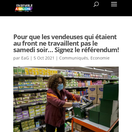
Pour que les vendeuses qui étaient
au front ne travaillent pas le
samedi soir… Signez le référendum!
par
EaG
|
5 Oct 2021
|
Communiqués
,
Economie