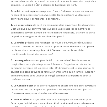
la revendication du personnel demandant de pouvoir avoir des congés les
samedis, le Conseil d’État a décidé de l’attaquer de front.
3. La loi
permet
déjà
aux magasins d’ouvrir 3 dimanches par an, mais en
négociant des contreparties. Avec cette loi, les patrons veulent juste
ouvrir sans devoir considérer le personnel.
4. Un propriétaire
de petit magasin peut déjà ouvrir tous les dimanches.
C’est un plus pour survivre face aux gros. Avec cette loi, le nombre de
commerces ouvrant samedi soir et dimanche explosera, activant la perte
de petites enseignes et de nombre d’emplois !
5. La droite
prétend que rallonger les heures d’ouverture découragera
certains d’acheter en France. Mais s’opposer au tourisme d’achat, passe
par le combat contre la précarité à Genève, pas par le recul des
conditions de travail des vendeuses!
6. Les magasins
ouvrent plus de 67 h. par semaine! Sans horaires et
congés fixes, sans plannings assez à l’avance, l’organisation de vie du
personnel de vente est un casse-tête. Or dimanche est le seul jour où la
plupart des gens peuvent se retrouver entre amis ou en famille. Garantir
au maximum de gens un jour de congé commun est important pour la
cohésion sociale.
7. Le Conseil d’Etat
et la droite reviennent encore une fois sur l’ouverture
des dimanches. Le peuple s’est plusieurs fois exprimé sur le sujet: pas
d’ouverture sans protection des travailleur-euse-s.
8. Avec la crise
, la majorité de droite va multiplier les offensives pour
faire payer l’addition aux salarié·e·s. Ainsi ce référendum est nécessaire