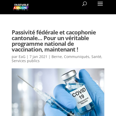
Passivité fédérale et cacophonie
cantonale… Pour un véritable
programme national de
vaccination, maintenant !
par
EaG
|
7 Jan 2021
|
Berne
,
Communiqués
,
Santé
,
Services publics