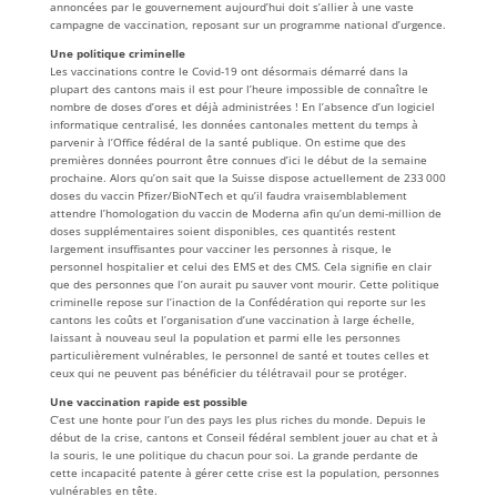
annoncées par le gouvernement aujourd’hui doit s’allier à une vaste
campagne de vaccination, reposant sur un programme national d’urgence.
Une politique criminelle
Les vaccinations contre le Covid-19 ont désormais démarré dans la
plupart des cantons mais il est pour l’heure impossible de connaître le
nombre de doses d’ores et déjà administrées ! En l’absence d’un logiciel
informatique centralisé, les données cantonales mettent du temps à
parvenir à l’Office fédéral de la santé publique. On estime que des
premières données pourront être connues d’ici le début de la semaine
prochaine. Alors qu’on sait que la Suisse dispose actuellement de 233 000
doses du vaccin Pfizer/BioNTech et qu’il faudra vraisemblablement
attendre l’homologation du vaccin de Moderna afin qu’un demi-million de
doses supplémentaires soient disponibles, ces quantités restent
largement insuffisantes pour vacciner les personnes à risque, le
personnel hospitalier et celui des EMS et des CMS. Cela signifie en clair
que des personnes que l’on aurait pu sauver vont mourir. Cette politique
criminelle repose sur l’inaction de la Confédération qui reporte sur les
cantons les coûts et l’organisation d’une vaccination à large échelle,
laissant à nouveau seul la population et parmi elle les personnes
particulièrement vulnérables, le personnel de santé et toutes celles et
ceux qui ne peuvent pas bénéficier du télétravail pour se protéger.
Une vaccination rapide est possible
C’est une honte pour l’un des pays les plus riches du monde. Depuis le
début de la crise, cantons et Conseil fédéral semblent jouer au chat et à
la souris, le une politique du chacun pour soi. La grande perdante de
cette incapacité patente à gérer cette crise est la population, personnes
vulnérables en tête.