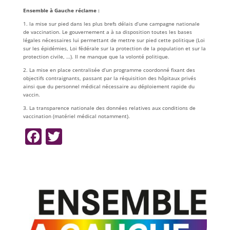
Ensemble à Gauche réclame :
1. la mise sur pied dans les plus brefs délais d’une campagne nationale
de vaccination. Le gouvernement a à sa disposition toutes les bases
légales nécessaires lui permettant de mettre sur pied cette politique (Loi
sur les épidémies, Loi fédérale sur la protection de la population et sur la
protection civile, …). Il ne manque que la volonté politique.
2. La mise en place centralisée d’un programme coordonné fixant des
objectifs contraignants, passant par la réquisition des hôpitaux privés
ainsi que du personnel médical nécessaire au déploiement rapide du
vaccin.
3. La transparence nationale des données relatives aux conditions de
vaccination (matériel médical notamment).
F
T
a
w
c
itt
e
er
b
o