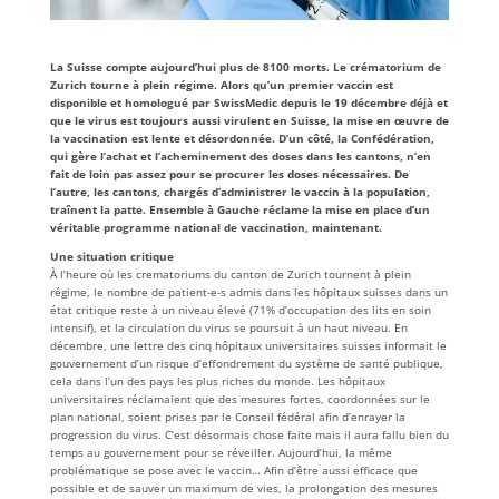
La Suisse compte aujourd’hui plus de 8100 morts. Le crématorium de
Zurich tourne à plein régime. Alors qu’un premier vaccin est
disponible et homologué par SwissMedic depuis le 19 décembre déjà et
que le virus est toujours aussi virulent en Suisse, la mise en œuvre de
la vaccination est lente et désordonnée. D’un côté, la Confédération,
qui gère l’achat et l’acheminement des doses dans les cantons, n’en
fait de loin pas assez pour se procurer les doses nécessaires. De
l’autre, les cantons, chargés d’administrer le vaccin à la population,
traînent la patte. Ensemble à Gauche réclame la mise en place d’un
véritable programme national de vaccination, maintenant.
Une situation critique
À l’heure où les crematoriums du canton de Zurich tournent à plein
régime, le nombre de patient-e-s admis dans les hôpitaux suisses dans un
état critique reste à un niveau élevé (71% d’occupation des lits en soin
intensif), et la circulation du virus se poursuit à un haut niveau. En
décembre, une lettre des cinq hôpitaux universitaires suisses informait le
gouvernement d’un risque d’effondrement du système de santé publique,
cela dans l’un des pays les plus riches du monde. Les hôpitaux
universitaires réclamaient que des mesures fortes, coordonnées sur le
plan national, soient prises par le Conseil fédéral afin d’enrayer la
progression du virus. C’est désormais chose faite mais il aura fallu bien du
temps au gouvernement pour se réveiller. Aujourd’hui, la même
problématique se pose avec le vaccin… Afin d’être aussi efficace que
possible et de sauver un maximum de vies, la prolongation des mesures