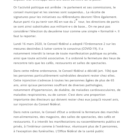
Or l’activité politique est arrêtée : le parlement et ses commissions, le
conseil municipal et les siennes sont suspendus… La récolte de
signatures pour les initiatives ou référendums devront l’être également.
e
Aucun parti n’a pu tenir son AG en vue du 2
tour, les directions de partis
se sont ainsi substituées aux militant·e·s de base… On ne peut pas
considérer l’élection du deuxième tour comme une simple « formalité ». Il
faut la reporter.
Lundi 16 mars 2020, le Conseil fédéral a adopté l’Ordonnance 2 sur les
mesures destinées à lutter contre le conavirus (COVID-19). Il a
notamment interdit la tenue de toute manifestation publique ou privée,
ainsi que toute activité associative. Il a ordonné la fermeture des lieux de
rencontre tels que les cafés, restaurants et salles de spectacles.
Dans cette même ordonnance, le Conseil fédéral a décidé (art. 10b) que
les personnes particulièrement vulnérables devaient rester chez elles.
Cette injonction s’adresse à toutes les personnes âgées de plus de 65
ans, ainsi qu’aux personnes souffrant de diverses pathologies,
notamment d’hypertension, de diabète, de maladies cardiovasculaires, de
maladies respiratoires, ou de cancer. C’est donc une proportion
importante des électeurs qui doivent rester chez eux jusqu’à nouvel avis,
sur injonction du Conseil fédéral.
Dans notre canton, le Conseil d’Etat a ordonné la fermeture des marchés
non-alimentaires, des magasins, des salles de spectacles, des cafés et
restaurants. Il a interdit les manifestations ou rassemblements publics et
privés, à l’intérieur comme à l’extérieur, réunissant plus de 5 personnes,
à l’exception des funérailles. L’Office fédéral de la santé public