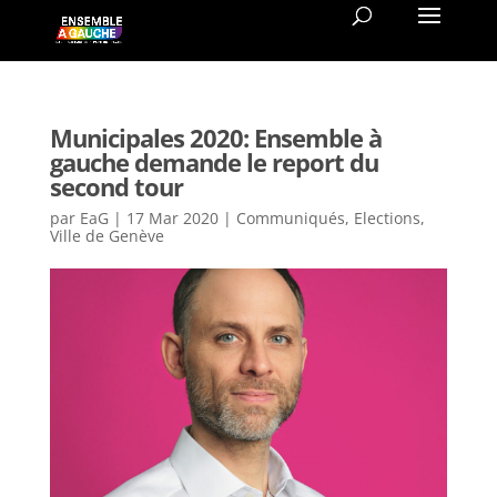
Municipales 2020: Ensemble à
gauche demande le report du
second tour
par
EaG
|
17 Mar 2020
|
Communiqués
,
Elections
,
Ville de Genève