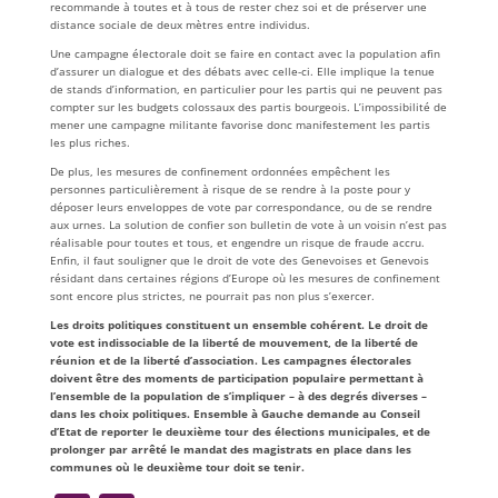
recommande à toutes et à tous de rester chez soi et de préserver une
distance sociale de deux mètres entre individus.
Une campagne électorale doit se faire en contact avec la population afin
d’assurer un dialogue et des débats avec celle-ci. Elle implique la tenue
de stands d’information, en particulier pour les partis qui ne peuvent pas
compter sur les budgets colossaux des partis bourgeois. L’impossibilité de
mener une campagne militante favorise donc manifestement les partis
les plus riches.
De plus, les mesures de confinement ordonnées empêchent les
personnes particulièrement à risque de se rendre à la poste pour y
déposer leurs enveloppes de vote par correspondance, ou de se rendre
aux urnes. La solution de confier son bulletin de vote à un voisin n’est pas
réalisable pour toutes et tous, et engendre un risque de fraude accru.
Enfin, il faut souligner que le droit de vote des Genevoises et Genevois
résidant dans certaines régions d’Europe où les mesures de confinement
sont encore plus strictes, ne pourrait pas non plus s’exercer.
Les droits politiques constituent un ensemble cohérent. Le droit de
vote est indissociable de la liberté de mouvement, de la liberté de
réunion et de la liberté d’association. Les campagnes électorales
doivent être des moments de participation populaire permettant à
l’ensemble de la population de s’impliquer – à des degrés diverses –
dans les choix politiques. Ensemble à Gauche demande au Conseil
d’Etat de reporter le deuxième tour des élections municipales, et de
prolonger par arrêté le mandat des magistrats en place dans les
communes où le deuxième tour doit se tenir.