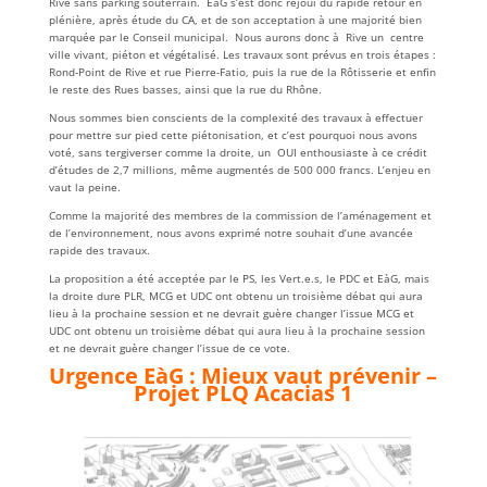
Rive sans parking souterrain. EàG s’est donc réjoui du rapide retour en
plénière, après étude du CA, et de son acceptation à une majorité bien
marquée par le Conseil municipal. Nous aurons donc à Rive un centre
ville vivant, piéton et végétalisé. Les travaux sont prévus en trois étapes :
Rond-Point de Rive et rue Pierre-Fatio, puis la rue de la Rôtisserie et enfin
le reste des Rues basses, ainsi que la rue du Rhône.
Nous sommes bien conscients de la complexité des travaux à effectuer
pour mettre sur pied cette piétonisation, et c’est pourquoi nous avons
voté, sans tergiverser comme la droite, un OUI enthousiaste à ce crédit
d’études de 2,7 millions, même augmentés de 500 000 francs. L’enjeu en
vaut la peine.
Comme la majorité des membres de la commission de l’aménagement et
de l’environnement, nous avons exprimé notre souhait d’une avancée
rapide des travaux.
La proposition a été acceptée par le PS, les Vert.e.s, le PDC et EàG, mais
la droite dure PLR, MCG et UDC ont obtenu un troisième débat qui aura
lieu à la prochaine session et ne devrait guère changer l’issue MCG et
UDC ont obtenu un troisième débat qui aura lieu à la prochaine session
et ne devrait guère changer l’issue de ce vote.
Urgence EàG : Mieux vaut prévenir –
Projet PLQ Acacias 1