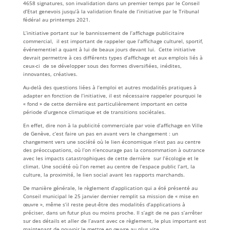
4658 signatures, son invalidation dans un premier temps par le Conseil
d’Etat genevois jusqu’à la validation finale de l’initiative par le Tribunal
fédéral au printemps 2021.
L’initiative portant sur le bannissement de l’affichage publicitaire
commercial, il est important de rappeler que l’affichage culturel, sportif,
événementiel a quant à lui de beaux jours devant lui. Cette initiative
devrait permettre à ces différents types d’affichage et aux emplois liés à
ceux-ci de se développer sous des formes diversifiées, inédites,
innovantes, créatives.
Au-delà des questions liées à l’emploi et autres modalités pratiques à
adapter en fonction de l’initiative, il est nécessaire rappeler pourquoi le
« fond » de cette dernière est particulièrement important en cette
période d’urgence climatique et de transitions sociétales.
En effet, dire non à la publicité commerciale par voie d’affichage en Ville
de Genève, c’est faire un pas en avant vers le changement : un
changement vers une société où le lien économique n’est pas au centre
des préoccupations, où l’on n’encourage pas la consommation à outrance
avec les impacts catastrophiques de cette dernière sur l’écologie et le
climat. Une société où l’on remet au centre de l’espace public l’art, la
culture, la proximité, le lien social avant les rapports marchands.
De manière générale, le règlement d’application qui a été présenté au
Conseil municipal le 25 janvier dernier remplit sa mission de « mise en
œuvre », même s’il reste peut-être des modalités d’applications à
préciser, dans un futur plus ou moins proche. Il s’agit de ne pas s’arrêter
sur des détails et aller de l’avant avec ce règlement, le plus important est
maintenant de pouvoir le mettre en œuvre au plus vite.