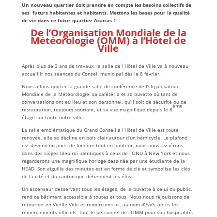
Un nouveau quartier doit prendre en compte les besoins collectifs de
ses futurs habitantes et habitants. Mettons les bases pour la qualité
de vie dans ce futur quartier Acacias 1.
De l’Organisation Mondiale de la
Météorologie (OMM) à l’Hôtel de
Ville
Après plus de 3 ans de travaux, la salle de l’Hôtel de Ville va à nouveau
accueillir nos séances du Conseil municipal dès le 8 février.
Nous allons quitter la grande salle de conférence de l’Organisation
Mondiale de la Météorologie, sa cafétéria et sa buvette où tant de
conversations ont eu lieu et son personnel, qu’il soit de sécurité ou de
ème
restauration, toujours souriant, et sa vue magnifique depuis le 8
étage sur toute notre ville.
La salle emblématique du Grand Conseil à l’Hôtel de Ville est toute
rénovée, elle se décline en bois clair autour d’un hémicycle. Le plafond
est devenu un puits de lumière tout en hauteur, nous nous assiérons
dans des sièges bleu roi identiques à ceux de l’ONU à New York et nous
regarderons une magnifique horloge dessinée par une étudiante de la
HEAD. Son aiguille des minutes est en forme de clé et symbolise les clés
de la cité et du canton que détiennent les élus.
Un ascenseur desservant tous les étages, de la buvette à celui du public,
rend ce bâtiment accessible à toutes et tous. Nous nous réjouissons de
retourner en Vieille Ville et remercions ici, au nom d’EàG, après les
remerciements officiels, tout le personnel de l’OMM pour son hospitalité.