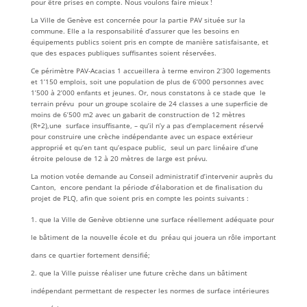
pour être prises en compte. Nous voulons faire mieux !
La Ville de Genève est concernée pour la partie PAV située sur la
commune. Elle a la responsabilité d’assurer que les besoins en
équipements publics soient pris en compte de manière satisfaisante, et
que des espaces publiques suffisantes soient réservées.
Ce périmètre PAV-Acacias 1 accueillera à terme environ 2’300 logements
et 1’150 emplois, soit une population de plus de 6’000 personnes avec
1’500 à 2’000 enfants et jeunes. Or, nous constatons à ce stade que le
terrain prévu pour un groupe scolaire de 24 classes a une superficie de
moins de 6’500 m2 avec un gabarit de construction de 12 mètres
(R+2),une surface insuffisante, – qu’il n’y a pas d’emplacement réservé
pour construire une crèche indépendante avec un espace extérieur
approprié et qu’en tant qu’espace public, seul un parc linéaire d’une
étroite pelouse de 12 à 20 mètres de large est prévu.
La motion votée demande au Conseil administratif d’intervenir auprès du
Canton, encore pendant la période d’élaboration et de finalisation du
projet de PLQ, afin que soient pris en compte les points suivants :
que la Ville de Genève obtienne une surface réellement adéquate pour
le bâtiment de la nouvelle école et du préau qui jouera un rôle important
dans ce quartier fortement densifié;
que la Ville puisse réaliser une future crèche dans un bâtiment
indépendant permettant de respecter les normes de surface intérieures