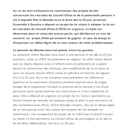
Au vu du lent traitement en commission des projets de lois
concernant les retraites du Conseil d’Etat et de la potentielle pension à
vie à laquelle Pierre Maudet aura le droit dès le 29 juin prochain,
Ensemble à Gauche
a déposé un projet de loi visant à adapter la loi sur
les retraites du Conseil d’Etat (LTRCE) en urgence. La balle est
désormais dans le camp des autres partis, qui décideront ou non de
soutenir un projet d’EàG permettant de gagner un peu de temps et
d’organiser un débat digne de ce nom autour de cette problématique.
La pension de Maudet pourrait passer entre les gouttes
Le conseiller d’Etat Maudet aura droit à une pension à vie dès le 29 juin
prochain, selon la LTRCE actuellement en vigueur. En effet, étant donné
que les objets déposé suite à l’affaire sont actuellement en suspens
devant la commission des finances, une modification de la loi dans ce
sens n’a aucune chance d’être votée en plénière et d’entrer en vigueur
d’ici à la fin juin. Au vu de l’ampleur sans précédent de l’affaire en
question et du sentiment d’injustice profond exprimé dans de larges
franges de la population lorsque la question de la retraite à vie d’une
personne ayant porté atteinte aux institutions et à leur crédibilité se
pose, EàG a déposé en urgence son projet de loi. Celui-ci permettra au
Grand Conseil de retarder de quelque temps le droit à une retraite à vie
des conseillers-ères d’Etat, Pierre Maudet compris, afin qu’un débat digne
de ce nom puisse avoir lieu autour des projets de lois bloqués en
commission. Une acceptation du projet de loi d’EàG par le Grand Conseil
ce mardi 14 mai permettra au Conseil d’Etat de promulguer la loi dès la
fin du délai référendaire, soit d’ici au 28 juin.