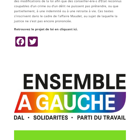
des modifications de la loi afin que des conseiller-ère-s d’Etat reconnus
coupables d’un crime ou d’un délit ne puissent pas prétendre, ou que
partiellement, à une indemnité ou à une retraite à vie. Ces textes
s’inscrivent dans le cadre de l’affaire Maudet, au sujet de laquelle la
justice ne s’est pas encore prononcée.
Retrouvez le projet de loi en cliquant ici.
F
T
a
w
c
itt
e
er
b
o
o
k