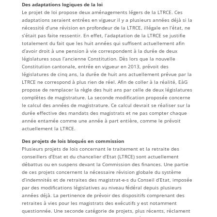
Des adaptations logiques de la loi
Le projet de loi propose deux aménagements légers de la LTRCE. Ces
adaptations seraient entrées en vigueur il y a plusieurs années déjà si la
nécessité d’une révision en profondeur de la LTRCE, illégale en l’état, ne
s’était pas faite ressentir. En effet, l’adaptation de la LTRCE se justifie
totalement du fait que les huit années qui suffisent actuellement afin
d’avoir droit à une pension à vie correspondent à la durée de deux
législatures sous l’ancienne Constitution. Dès lors que la nouvelle
Constitution cantonale, entrée en vigueur en 2013, prévoit des
législatures de cinq ans, la durée de huit ans actuellement prévue par la
LTRCE ne correspond à plus rien de réel. Afin de coller à la réalité, EàG
propose de remplacer la règle des huit ans par celle de deux législatures
complètes de magistrature. La seconde modification proposée concerne
le calcul des années de magistrature. Ce calcul devrait se réaliser sur la
durée effective des mandats des magistrats et ne pas compter chaque
année entamée comme une année à part entière, comme le prévoit
actuellement la LTRCE.
Des
projets de lois bloqués en commission
Plusieurs projets de lois concernant le traitement et la retraite des
conseillers d’Etat et du chancelier d’Etat (LTRCE) sont actuellement
débattus ou en suspens devant la Commission des finances. Une partie
de ces projets concernent la nécessaire révision globale du système
d’indemnités et de retraites des magistrat-e-s du Conseil d’Etat, imposée
par des modifications législatives au niveau fédéral depuis plusieurs
années déjà. La pertinence de prévoir des dispositifs comprenant des
retraites à vies pour les magistrats des exécutifs y est notamment
questionnée. Une seconde catégorie de projets, plus récents, réclament