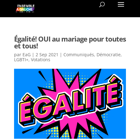
Égalité! OUI au mariage pour toutes
et tous!
par
EaG
|
2 Sep 2021
|
Communiqués
,
Démocratie
,
LGBTI+
,
Votations