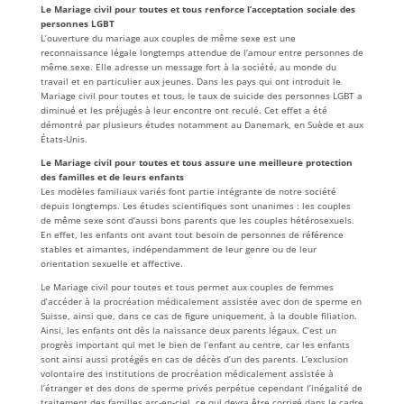
Le Mariage civil pour toutes et tous renforce l’acceptation sociale des
personnes LGBT
L’ouverture du mariage aux couples de même sexe est une
reconnaissance légale longtemps attendue de l’amour entre personnes de
même sexe. Elle adresse un message fort à la société, au monde du
travail et en particulier aux jeunes. Dans les pays qui ont introduit le
Mariage civil pour toutes et tous, le taux de suicide des personnes LGBT a
diminué et les préjugés à leur encontre ont reculé. Cet effet a été
démontré par plusieurs études notamment au Danemark, en Suède et aux
États-Unis.
Le Mariage civil pour toutes et tous assure une meilleure protection
des familles et de leurs enfants
Les modèles familiaux variés font partie intégrante de notre société
depuis longtemps. Les études scientifiques sont unanimes : les couples
de même sexe sont d’aussi bons parents que les couples hétérosexuels.
En effet, les enfants ont avant tout besoin de personnes de référence
stables et aimantes, indépendamment de leur genre ou de leur
orientation sexuelle et affective.
Le Mariage civil pour toutes et tous permet aux couples de femmes
d’accéder à la procréation médicalement assistée avec don de sperme en
Suisse, ainsi que, dans ce cas de figure uniquement, à la double filiation.
Ainsi, les enfants ont dès la naissance deux parents légaux. C’est un
progrès important qui met le bien de l’enfant au centre, car les enfants
sont ainsi aussi protégés en cas de décès d’un des parents. L’exclusion
volontaire des institutions de procréation médicalement assistée à
l’étranger et des dons de sperme privés perpétue cependant l’inégalité de
traitement des familles arc-en-ciel, ce qui devra être corrigé dans le cadre