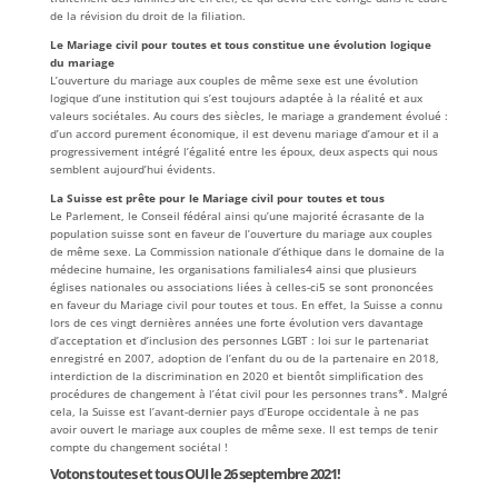
de la révision du droit de la filiation.
Le Mariage civil pour toutes et tous constitue une évolution logique
du mariage
L’ouverture du mariage aux couples de même sexe est une évolution
logique d’une institution qui s’est toujours adaptée à la réalité et aux
valeurs sociétales. Au cours des siècles, le mariage a grandement évolué :
d’un accord purement économique, il est devenu mariage d’amour et il a
progressivement intégré l’égalité entre les époux, deux aspects qui nous
semblent aujourd’hui évidents.
La Suisse est prête pour le Mariage civil pour toutes et tous
Le Parlement, le Conseil fédéral ainsi qu’une majorité écrasante de la
population suisse sont en faveur de l’ouverture du mariage aux couples
de même sexe. La Commission nationale d’éthique dans le domaine de la
médecine humaine, les organisations familiales4 ainsi que plusieurs
églises nationales ou associations liées à celles-ci5 se sont prononcées
en faveur du Mariage civil pour toutes et tous. En effet, la Suisse a connu
lors de ces vingt dernières années une forte évolution vers davantage
d’acceptation et d’inclusion des personnes LGBT : loi sur le partenariat
enregistré en 2007, adoption de l’enfant du ou de la partenaire en 2018,
interdiction de la discrimination en 2020 et bientôt simplification des
procédures de changement à l’état civil pour les personnes trans*. Malgré
cela, la Suisse est l’avant-dernier pays d’Europe occidentale à ne pas
avoir ouvert le mariage aux couples de même sexe. Il est temps de tenir
compte du changement sociétal !
Votons toutes et tous OUI le 26 septembre 2021!