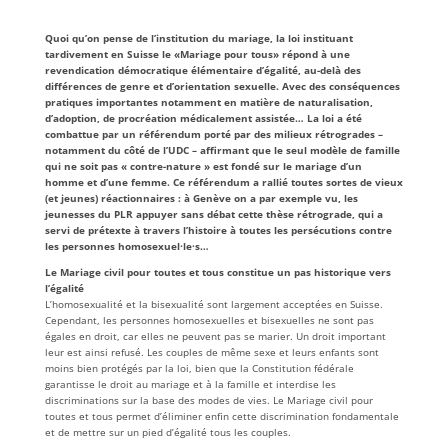
Quoi qu’on pense de l’institution du mariage, la loi instituant
tardivement en Suisse le «Mariage pour tous» répond à une
revendication démocratique élémentaire d’égalité, au-delà des
différences de genre et d’orientation sexuelle. Avec des conséquences
pratiques importantes notamment en matière de naturalisation,
d’adoption, de procréation médicalement assistée… La loi a été
combattue par un référendum porté par des milieux rétrogrades –
notamment du côté de l’UDC – affirmant que le seul modèle de famille
qui ne soit pas « contre-nature » est fondé sur le mariage d’un
homme et d’une femme. Ce référendum a rallié toutes sortes de vieux
(et jeunes) réactionnaires : à Genève on a par exemple vu, les
jeunesses du PLR appuyer sans débat cette thèse rétrograde, qui a
servi de prétexte à travers l’histoire à toutes les persécutions contre
les personnes homosexuel·le·s…
Le Mariage civil pour toutes et tous constitue un pas historique vers
l’égalité
L’homosexualité et la bisexualité sont largement acceptées en Suisse.
Cependant, les personnes homosexuelles et bisexuelles ne sont pas
égales en droit, car elles ne peuvent pas se marier. Un droit important
leur est ainsi refusé. Les couples de même sexe et leurs enfants sont
moins bien protégés par la loi, bien que la Constitution fédérale
garantisse le droit au mariage et à la famille et interdise les
discriminations sur la base des modes de vies. Le Mariage civil pour
toutes et tous permet d’éliminer enfin cette discrimination fondamentale
et de mettre sur un pied d’égalité tous les couples.