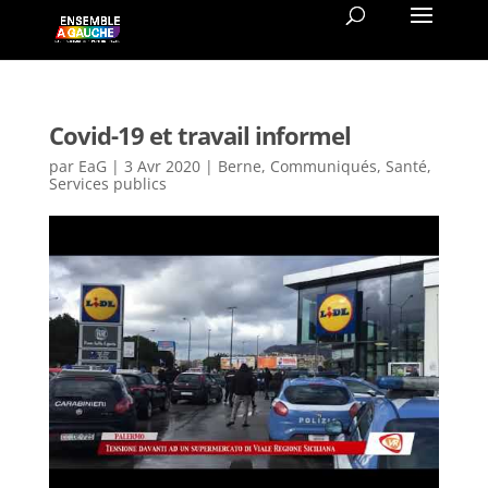
Covid-19 et travail informel
par
EaG
|
3 Avr 2020
|
Berne
,
Communiqués
,
Santé
,
Services publics