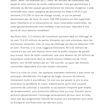
bouts. Selon
The Guardian
du 21 mars
,
les millions de travailleurs mal
payés et sans contrats de durée indéterminée n’ont pas grand-chose à
attendre du dernier paquet gouvernemental de mesures d’urgence. L’aide
annoncée pour cette catégorie de personnes est fixée à 94.25 £ par
semaine (110 CHF au taux de change actuel), ce qui ne permet
absolument pas de vivre. En mars, 500 000 emplois ont été supprimés
dans l’hôtellerie et la restauration et, aussi misérables soient-elles, les
aides gouvernementales sont tombées trop tard pour répondre à une
partie de leurs besoins immédiats.
Aux États-Unis, 3,3 millions de travailleurs pointent déjà au chômage, et
ce sont 15 à 20 millions de pertes d’emplois qui sont attendues dans les
prochaines semaines, avec un taux de chômage qui devrait dépasser 10%
en avril. À terme, si la crise s’aggrave fortement, 40 à 50 millions de
salarié·e·s qui ont une relation forte avec le public risquent de perdre
leur travail. Dans de telles conditions, que vont devenir les 50 millions de
travailleurs américains dont le salaire horaire médian est de 10,22
dollars, soit 18 000 dollars par an ? De surcroît, un quart des familles
concernées dépendent d’un seul emploi rémunéré.
Face à la crise en cours, ces quelques exemples montrent à quel point les
politiques néolibérales ont fragilisé de larges secteurs du salariat,
totalement livrés à eux-mêmes. Ce sont eux qui paient le prix le plus
lourd pour la pandémie en cours, d’abord parce qu’ils sont souvent
contraints de continuer à travailler en acceptant n’importe quel emploi
de remplacement, sans protection efficace face au virus. Ensuite, parce
qu’aucun gouvernement n’envisage sérieusement de leur venir en aide,
alors que des programmes massifs de soutien aux entreprises sont votés
en Europe et aux États-Unis ces derniers jours.