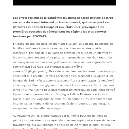
Les effets sociaux de la pandémie touchent de façon brutale de large
secteurs du travail informel, précaire, ubérisé, qui ont explosé ces
dernières années en Europe et aux États-Unis, provoquant les
premières poussées de révolte dans les régions les plus pauvres
touchées par COVID-19.
En Italie du Sud, les gens ne chantent plus sur les balcons. Beaucoup de
familles confinées à domicile ne reçoivent aucun salaire ni aide
matérielle. Les plus de 4 millions de travailleurs du secteur informel et
les petits commerçants n’ont plus les moyens de se nourrir.
«
Nous n’en
sommes pas encore à des manifestations de masse, mais des affrontements
commencent à se faire jour et disent toutes la même
chose » (Huffingtonpost.it).
Des vidéos circulent sur les réseaux sociaux qui
appellent à la révolte. Ici trois personnes s’en prennent aux vigiles d’une
banque de Bari :
« Nous somme sans nourriture et sans argent. Ils ont fermé
mon magasin depuis vingt jours… Comment faire pour vivre ? ».
Là, un père
lance : « Si ma fille ne peut plus manger un morceau de pain, nous irons à
l’assaut des supermarchés ». L’enseigne Lidl de Palerme a été prise
d’assaut par une vingtaine de familles ; la police et les carabiniers sont
intervenus au moment où les chariots étaient remplis et que les gens
essayaient de s’en aller sans payer.
Au Royaume-Uni, la problématique est la même pour les millions de
petits jobs précaires sous-payés, dont les employés ont été empêchés de
travailler du jour au lendemain et qui ne peuvent plus joindre les deux