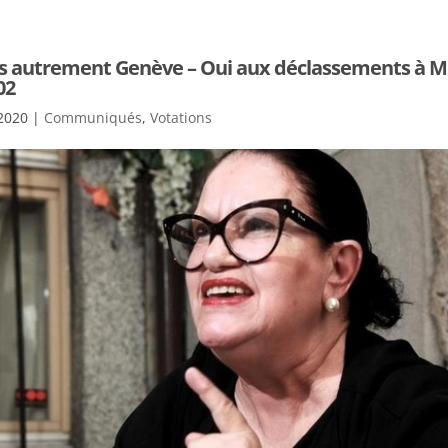
s autrement Genève – Oui aux déclassements à M
02
2020
|
Communiqués
,
Votations