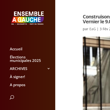
Construison
Vernier le 9.
par
EaG
|
3 Fév 
Accueil
Élections
municipales 2025
ARCHIVES
À signer!
A propos