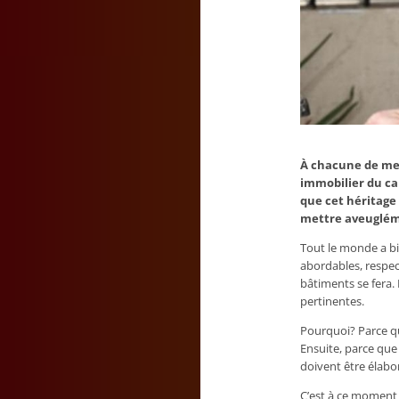
À chacune de mes
immobilier du ca
que cet héritage 
mettre aveugléme
Tout le monde a bi
abordables, respec
bâtiments se fera.
pertinentes.
Pourquoi? Parce que
Ensuite, parce que
doivent être élabo
C’est à ce moment 