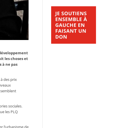
e développement
t les choses et
s à ne pas
à des prix
ouveaux
n semblent
ries sociales.
que les PLQ
er l’urbanisme de