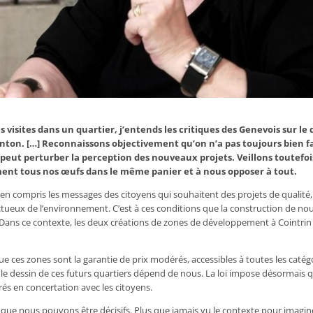
 visites dans un quartier, j’entends les critiques des Genevois sur l
nton. […] Reconnaissons objectivement qu’on n’a pas toujours bien fai
peut perturber la perception des nouveaux projets. Veillons toutefoi
nt tous nos œufs dans le même panier et à nous opposer à tout.
en compris les messages des citoyens qui souhaitent des projets de qualité, 
tueux de l’environnement. C’est à ces conditions que la construction de n
 Dans ce contexte, les deux créations de zones de développement à Cointri
 ces zones sont la garantie de prix modérés, accessibles à toutes les catégo
 le dessin de ces futurs quartiers dépend de nous. La loi impose désormais 
rés en concertation avec les citoyens.
que nous pouvons être décisifs. Plus que jamais vu le contexte pour imagin