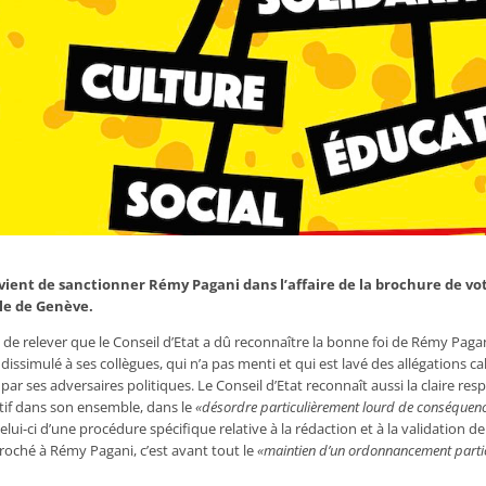
 vient
de
sanctionner Rémy Pagani dans l’affaire
de
la brochure
de
vot
lle
de
Genève.
d
de
relever que le Conseil d’Etat a dû reconnaître la bonne foi
de
Rémy Pagan
en dissimulé à ses collègues, qui n’a pas menti et qui est lavé des allégations
ar ses adversaires politiques. Le Conseil d’Etat reconnaît aussi la claire res
tif dans son ensemble, dans le
«désordre particulièrement lourd
de
conséquenc
elui-ci d’une procédure spécifique relative à la rédaction et à la validation
de
proché à Rémy Pagani, c’est avant tout le
«maintien d’un ordonnancement parti