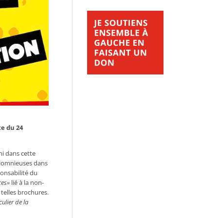
e du 24
i dans cette
 calomnieuses dans
ponsabilité du
es»
lié à la non-
telles brochures.
culier
de
la