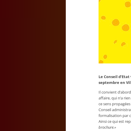
Le Conseil d’Etat
septembre en Vi
Il convient d’abor
affaire, qui n’a ri
ce sens propagées p
Conseil administra
formalisation par c
Ainsi ce qui est re
brochure.»