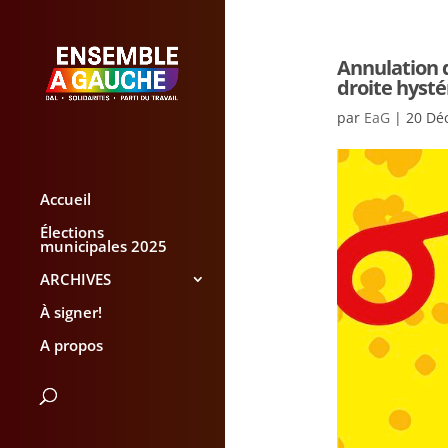
Annulation d
droite hysté
par
EaG
|
20 Dé
Accueil
Élections
municipales 2025
ARCHIVES
À signer!
A propos