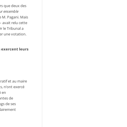
ors que deux des
eur ensemble
e
M. Pagani. Mais
 avait relu cette
 le Tribunal a
er une votation.
s exercent leurs
ratif et au maire
ns, n’ont exercé
i en
antes
de
angs
de
ses
clairement