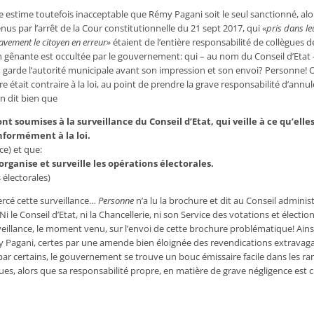
estime toutefois inacceptable que Rémy Pagani soit le seul sanctionné, al
nus par l’arrêt
de
la Cour constitutionnelle du 21 sept 2017, qui
«pris dans l
avement le citoyen en erreur»
étaient
de
l’entière responsabilité
de
collègues
d
 gênante est occultée par le gouvernement: qui – au nom du Conseil d’Etat –
 garde l’autorité municipale avant son impression et son envoi? Personne! Or
e était contraire à la loi, au point
de
prendre la grave responsabilité d’annul
on dit bien que
 soumises à la surveillance du Conseil d’Etat, qui veille à ce qu’elle
formément à la loi.
ce) et que:
 organise et surveille les opérations électorales.
 électorales)
ercé cette surveillance…
Personne
n’a lu la brochure et dit au Conseil administ
 Ni le Conseil d’Etat, ni la Chancellerie, ni son Service des votations et électio
eillance, le moment venu, sur l’envoi
de
cette brochure problématique! Ains
 Pagani, certes par une amende bien éloignée des revendications extravag
par certains, le gouvernement se trouve un bouc émissaire facile dans les r
ques, alors que sa responsabilité propre, en matière
de
grave négligence est 