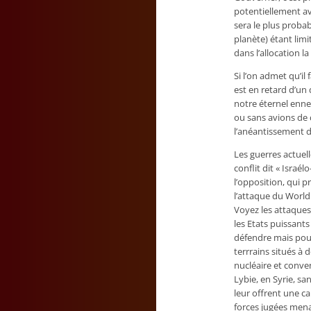
potentiellement avo
sera le plus probab
planète) étant limi
dans l’allocation l
Si l’on admet qu’il
est en retard d’un 
notre éternel enne
ou sans avions de 
l’anéantissement d
Les guerres actuell
conflit dit « Israél
l’opposition, qui p
l’attaque du World
Voyez les attaques 
les Etats puissants
défendre mais pour
terrrains situés à 
nucléaire et conven
Lybie, en Syrie, s
leur offrent une c
forces jugées mena