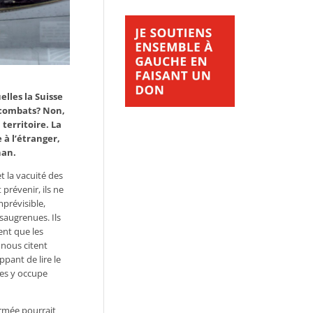
lles la Suisse
 combats? Non,
territoire. La
 à l’étranger,
nan.
 la vacuité des
prévenir, ils ne
mprévisible,
saugrenues. Ils
ent que les
 nous citent
ppant de lire le
les y occupe
armée pourrait