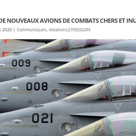
 DE NOUVEAUX AVIONS DE COMBATS CHERS ET INU
p 2020
|
Communiqués
,
Votations27092020N