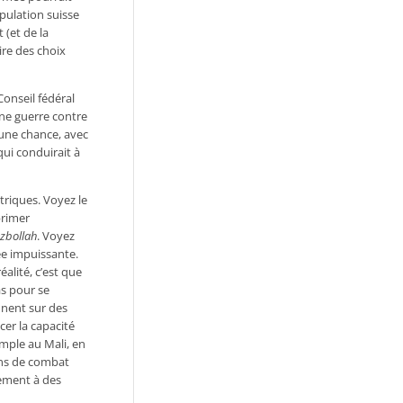
opulation suisse
 (et de la
ire des choix
Conseil fédéral
une guerre contre
cune chance, avec
ui conduirait à
triques. Voyez le
primer
zbollah
. Voyez
ée impuissante.
éalité, c’est que
as pour se
nnent sur des
cer la capacité
emple au Mali, en
ons de combat
vement à des