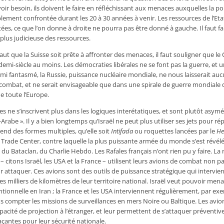
ir besoin, ils doivent le faire en réfléchissant aux menaces auxquelles la p
lement confrontée durant les 20 à 30 années à venir. Les ressources de l’Etat
tées, ce que l’on donne à droite ne pourra pas être donné à gauche. Il faut fa
a plus judicieuse des ressources.
 faut que la Suisse soit prête à affronter des menaces, il faut souligner que le 
demi-siècle au moins. Les démocraties libérales ne se font pas la guerre, et 
mi fantasmé, la Russie, puissance nucléaire mondiale, ne nous laisserait au
combat, et ne serait envisageable que dans une spirale de guerre mondiale q
e toute l’Europe.
es ne s’inscrivent plus dans les logiques interétatiques, et sont plutôt asymé
o-Arabe ». Il y a bien longtemps qu’Israël ne peut plus utiliser ses jets pour ré
rend des formes multiples, qu’elle soit
Intifada
ou roquettes lancées par le
He
 Trade Center, contre laquelle la plus puissante armée du monde s’est révél
du Bataclan, du Charlie Hebdo. Les Rafales français n’ont rien pu y faire. La r
 – citons Israël, les USA et la France – utilisent leurs avions de combat non p
 attaquer. Ces avions sont des outils de puissance stratégique qui intervie
des milliers de kilomètres de leur territoire national. Israël veut pouvoir mena
tionnelle en Iran ; la France et les USA interviennent régulièrement, par ex
ans compter les missions de surveillances en mers Noire ou Baltique. Les avi
apacité de projection à l’étranger, et leur permettent de s’attaquer préventi
çantes pour leur sécurité nationale.