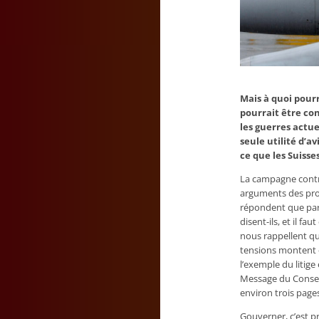
Mais à quoi pour
pourrait être co
les guerres actue
seule utilité d’a
ce que les Suisse
La campagne contre
arguments des pro-
répondent que par u
disent-ils, et il 
nous rappellent qu’
tensions montent e
l’exemple du litige
Message du Conseil
environ trois page
Gouverner, c’est p