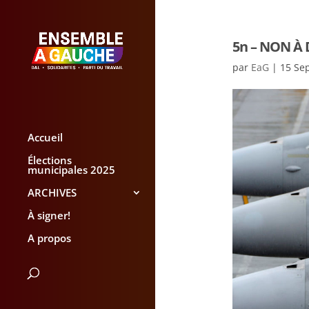
5n – NON À
par
EaG
|
15 Se
Accueil
Élections
municipales 2025
ARCHIVES
À signer!
A propos