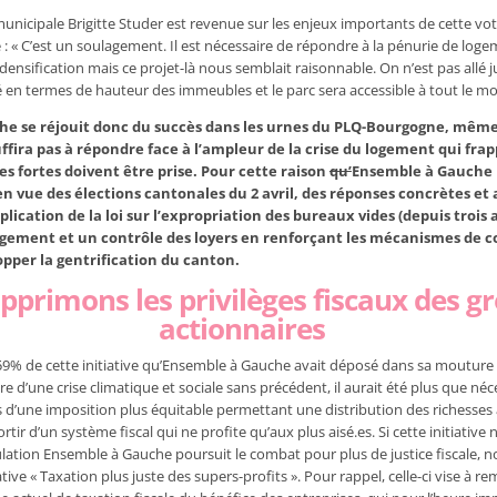
municipale Brigitte Studer est revenue sur les enjeux importants de cette vot
: « C’est un soulagement. Il est nécessaire de répondre à la pénurie de log
a densification mais ce projet-là nous semblait raisonnable. On n’est pas allé 
n termes de hauteur des immeubles et le parc sera accessible à tout le m
e se réjouit donc du succès dans les urnes du PLQ-Bourgogne, même s
uffira pas à répondre face à l’ampleur de la crise du logement qui fr
s fortes doivent être prise. Pour cette raison
qu’
Ensemble à Gauche 
 vue des élections cantonales du 2 avril, des réponses concrètes et 
lication de la loi sur l’expropriation des bureaux vides (depuis trois 
ogement et un contrôle des loyers en renforçant les mécanismes de co
pper la gentrification du canton.
pprimons les privilèges fiscaux des g
actionnaires
 59% de cette initiative qu’Ensemble à Gauche avait déposé dans sa mouture i
ure d’une crise climatique et sociale sans précédent, il aurait été plus que néc
is d’une imposition plus équitable permettant une distribution des richesses 
tir d’un système fiscal qui ne profite qu’aux plus aisé.es. Si cette initiative 
lation Ensemble à Gauche poursuit le combat pour plus de justice fiscale, 
ative « Taxation plus juste des supers-profits ». Pour rappel, celle-ci vise à r