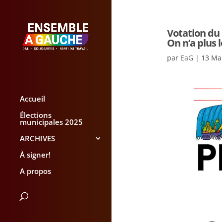
Votation du 
On n’a plus l
par
EaG
|
13 Ma
Accueil
Élections
municipales 2025
ARCHIVES
À signer!
A propos