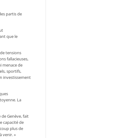
des partis de
ut
ant que le
 de tensions
ns fallacieuses,
qui menace de
s, sportifs,
’un investissement
sques
itoyenne. La
e de Genève, fait
re capacité de
ucoup plus de
 venir. »