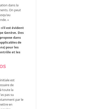
ation dans la
ements. On peut
jusqu’au
onde. «
’il est évident
appe Genève. Des
propose dans
applicables de
ans) pour les
ntrôle et les
ros
nitiale est
essaire de
à toute la
n’as pas su
notamment par le
emettre en