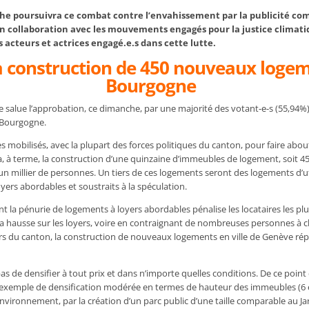
e poursuivra ce combat contre l’envahissement par la publicité co
en collaboration avec les mouvements engagés pour la justice climatiq
es acteurs et actrices engagé.e.s dans cette lutte.
a construction de 450 nouveaux loge
Bourgogne
salue l’approbation, ce dimanche, par une majorité des votant-e-s (55,94%),
 Bourgogne.
obilisés, avec la plupart des forces politiques du canton, pour faire about
, à terme, la construction d’une quinzaine d’immeubles de logement, soit 
un millier de personnes. Un tiers de ces logements seront des logements d’ut
loyers abordables et soustraits à la spéculation.
nt la pénurie de logements à loyers abordables pénalise les locataires les p
 la hausse sur les loyers, voire en contraignant de nombreuses personnes à 
s du canton, la construction de nouveaux logements en ville de Genève rép
t pas de densifier à tout prix et dans n’importe quelles conditions. De ce point
exemple de densification modérée en termes de hauteur des immeubles (6 ét
environnement, par la création d’un parc public d’une taille comparable au Jar