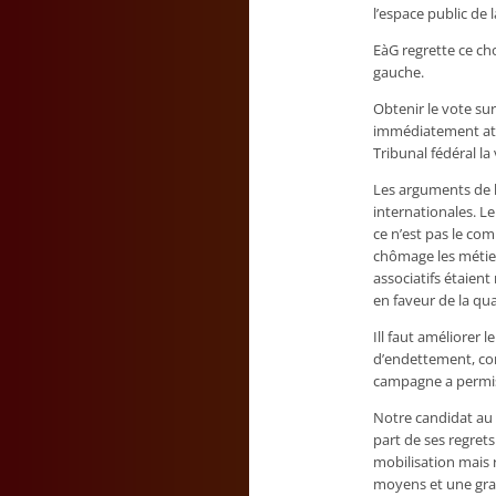
l’espace public de 
EàG regrette ce ch
gauche.
Obtenir le vote sur
immédiatement att
Tribunal fédéral la 
Les arguments de l
internationales. L
ce n’est pas le co
chômage les métier
associatifs étaient
en faveur de la qua
Ill faut améliorer 
d’endettement, cont
campagne a permis 
Notre candidat au C
part de ses regrets
mobilisation mais 
moyens et une grand