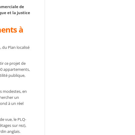
mmerciale de
ue et la justice
ments à
 du Plan localisé
ir ce projet de
450 appartements,
ilité publique,
lus modestes, en
chercher un
ond à un réel
 de vue, le PLQ-
ages sur rez),
din anglais.