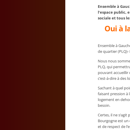
Ensemble à Gauch
l’espace public, 
sociale et tous l
Oui à l
Ensemble à Gauche 
de quartier (PLQ)-
Nous nous sommes m
PLQ, qui permettra
pouvant accueillir 
c’est-à-dire à des 
Sachant à quel poi
faisant pression à
logement en dehor
besoin.
Certes, il ne s’agi
Bourgogne est un 
et de respect de l’