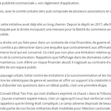
la publicité commerciale », son règlement d’application.
oix, avec le comité unitaire zéro pub composée de plusieurs associations et 
 cette initiative avait déjà été un long chemin. Depuis le dépôt en 2017, elle f
aquée par la droite invoquant une menace pour la liberté du commerce av
valide.
a droite ont pu faire peur dans un contexte de crise financière, de guerre et
e comité a pu démontrer dans une enquête que contrairement aux affirmatio
mmerce local qui est concerné. Ce n’est pas non plus une limitation relative 
s de la communication. Rappelons que l’affichage dans les domaines culturel
 maintenus. Loin d’être un risque financier abusif, il s’agissait au contraire d
lité de son espace public.
le paysage urbain, lutter contre les incitations à la surconsommation et les ri
re les stéréotypes de genre et sexistes et offrir un support à la créativité c
d’aborder ces questions dans un débat public, c’est une première étape.
onseil d’Etat Teo Frei, qui s’est d’ailleurs exprimé »à chaud » dans le Tribun
 : J’aurais vraiment espéré mieux, c’est un signe qu’il nous faut renforcer not
rappelons que le timing était compliqué. Le camp adverse disposait de bea
e partie de nos forces militantes était mobilisée pour l’élection cantonale à