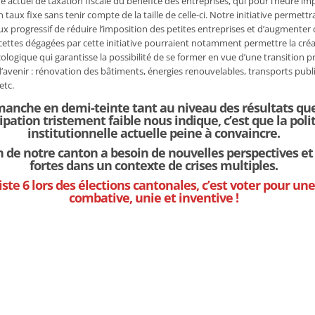
 actuel de taxation fiscale du bénéfice des entreprises, qui pour l’heure im
 taux fixe sans tenir compte de la taille de celle-ci. Notre initiative permettra
ux progressif de réduire l’imposition des petites entreprises et d’augmenter 
ecettes dégagées par cette initiative pourraient notamment permettre la cré
ologique qui garantisse la possibilité de se former en vue d’une transition p
’avenir : rénovation des bâtiments, énergies renouvelables, transports publi
etc.
manche en demi-teinte tant au niveau des résultats qu
ipation tristement faible nous indique, c’est que la poli
institutionnelle actuelle peine à convaincre.
n de notre canton a besoin de nouvelles perspectives e
fortes dans un contexte de crises multiples.
liste 6 lors des élections cantonales, c’est voter pour u
combative, unie et inventive !