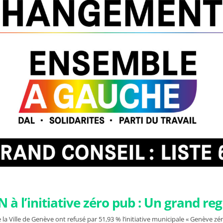
 à l’initiative zéro pub : Un grand reg
 la Ville de Genève ont refusé par 51,93 % l’initiative municipale « Genève zé