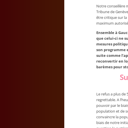
Notre conseillère 
Tribune de Genève 
être critique sur l
maximum autorisé e
Ensemble à Gauch
que celui-ci ne s
mesures politique
son programme en
suite comme l’app
reconvertir en l
barèmes pour sto
Su
Le refus a plus de
regrettable. A l’he
pouvoir par le bia
population et de sor
convaincre la popu
biais de notre initi