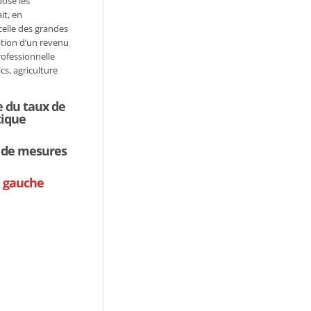
pose les
it, en
celle des grandes
ation d’un revenu
rofessionnelle
cs, agriculture
e du taux de
tique
t de mesures
ne gauche