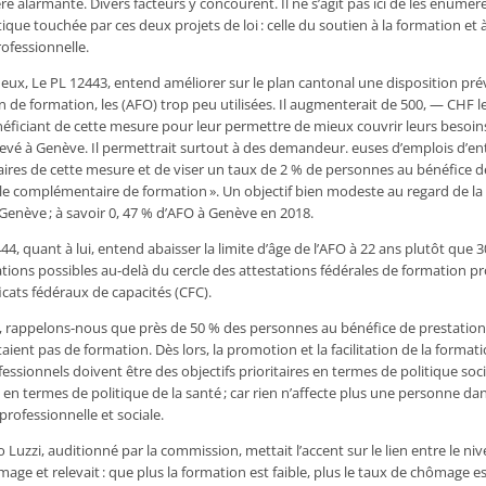
e alarmante. Divers facteurs y concourent. Il ne s’agit pas ici de les énumér
ique touchée par ces deux projets de loi : celle du soutien à la formation et à 
rofessionnelle.
eux, Le PL 12443, entend améliorer sur le plan cantonal une disposition prév
ion de formation, les (AFO) trop peu utilisées. Il augmenterait de 500, — CHF 
ficiant de cette mesure pour leur permettre de mieux couvrir leurs besoin
levé à Genève. Il permettrait surtout à des demandeur. euses d’emplois d’ent
iaires de cette mesure et de viser un taux de 2 % de personnes au bénéfice d
le complémentaire de formation ». Un objectif bien modeste au regard de la fa
Genève ; à savoir 0, 47 % d’AFO à Genève en 2018.
444, quant à lui, entend abaisser la limite d’âge de l’AFO à 22 ans plutôt que 3
tions possibles au-delà du cercle des attestations fédérales de formation pr
icats fédéraux de capacités (CFC).
es, rappelons-nous que près de 50 % des personnes au bénéfice de prestations
ient pas de formation. Dès lors, la promotion et la facilitation de la format
ssionnels doivent être des objectifs prioritaires en termes de politique soci
en termes de politique de la santé ; car rien n’affecte plus une personne dan
rofessionnelle et sociale.
 Luzzi, auditionné par la commission, mettait l’accent sur le lien entre le n
mage et relevait : que plus la formation est faible, plus le taux de chômage es