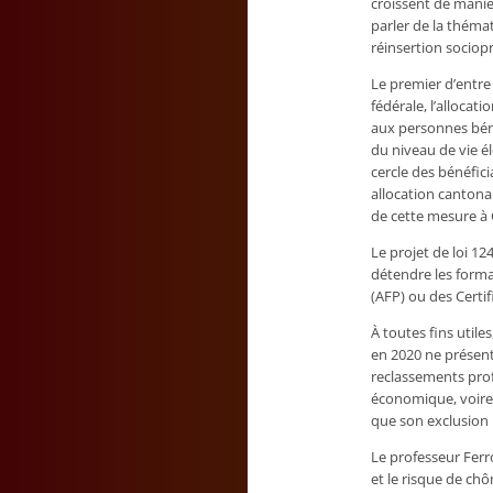
croissent de manièr
parler de la thémat
réinsertion sociop
Le premier d’entre 
fédérale, l’allocat
aux personnes béné
du niveau de vie é
cercle des bénéfic
allocation cantona
de cette mesure à 
Le projet de loi 12
détendre les forma
(AFP) ou des Certif
À toutes fins util
en 2020 ne présenta
reclassements profe
économique, voire 
que son exclusion p
Le professeur Ferro
et le risque de chô