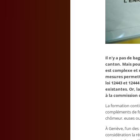
Il n’y a pas de 
canton. Mais pour
est complexe et 
mesures permetta
loi 12443 et 1244
existantes. Or, l
à la commission 
La formation conti
compléments de fo
chômeur. euses ou
À Genève, l’un des
considération la r