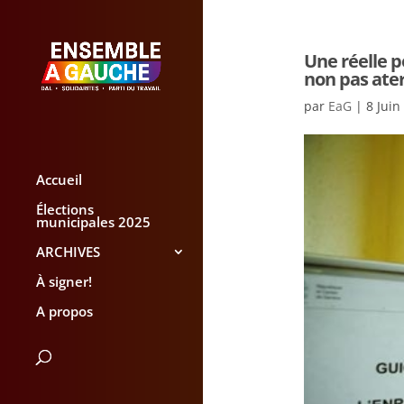
Une réelle p
non pas ate
par
EaG
|
8 Juin
Accueil
Élections
municipales 2025
ARCHIVES
À signer!
A propos