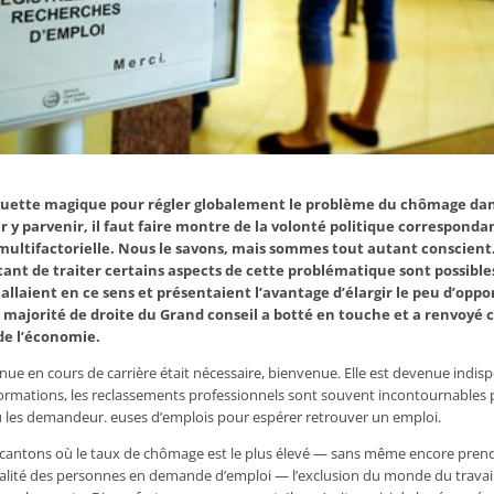
baguette magique pour régler globalement le problème du chômage da
 y parvenir, il faut faire montre de la volonté politique corresponda
multifactorielle. Nous le savons, mais sommes tout autant conscient
nt de traiter certains aspects de cette problématique sont possibles
4 allaient en ce sens et présentaient l’avantage d’élargir le peu d’opp
a majorité de droite du Grand conseil a botté en touche et a renvoyé 
de l’économie.
nue en cours de carrière était nécessaire, bienvenue. Elle est devenue indis
rmations, les reclassements professionnels sont souvent incontournables 
 les demandeur. euses d’emplois pour espérer retrouver un emploi.
 cantons où le taux de chômage est le plus élevé — sans même encore pren
éalité des personnes en demande d’emploi — l’exclusion du monde du travail