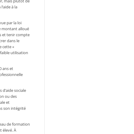
er, mais plutôt de
l’aide à la
ue par la loi
le montant alloué
s et tenir compte
rer dans le
e cette «
ible utilisation
0 ans et
ofessionnelle
 d’aide sociale
ion ou des
ale et
s son intégrité
iveau de formation
t élevé. À