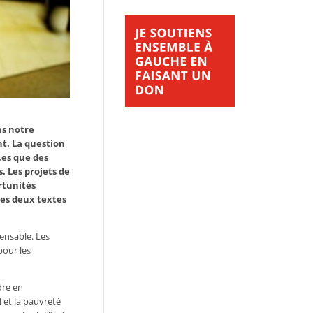
ns notre
nt. La question
.es que des
. Les projets de
ortunités
ces deux textes
pensable. Les
pour les
dre en
 et la pauvreté