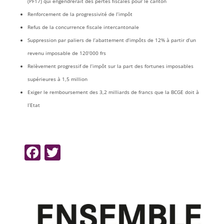
(PF17) qui engendrerait des pertes fiscales pour le canton
Renforcement de la progressivité de l’impôt
Refus de la concurrence fiscale intercantonale
Suppression par paliers de l’abattement d’impôts de 12% à partir d’un
revenu imposable de 120’000 frs
Relèvement progressif de l’impôt sur la part des fortunes imposables
supérieures à 1,5 million
Exiger le remboursement des 3,2 milliards de francs que la BCGE doit à
l’Etat
F
T
a
w
c
itt
e
er
b