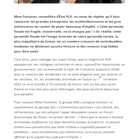
Mme Fontanet, conseillère d’État PLR, ne cesse de répéter qu’il faut
remercier les grandes entreprises, les multimillionnaires et les gros
actionnaires du canton de payer beaucoup d’impôts. « Cette pyramide
fiscale est fragile, insiste-t-elle, ne la chargez pas ! » En réalité, cette
pyramide fiscale est l’image inversée de notre pyramide sociale, la
plus inégalitaire de Suisse, où un nombre croissant de contribuables
modestes ne déclarent aucune fortune et des revenus trop faibles
pour être taxés.
C’est ainsi, pour ménager les super-riches, que la magistrate PLR,
appuyée par ses collègues socialistes et verts, aujourd’hui majoritaires au
gouvernement, ont recommandé le rejet de l’initiative populaire d’EAG
pour la taxation des dividendes sur un pied d’égalité avec les salaires et
er
les retraites. Or, les dividendes distribués en Suisse au 1
trimestre
2022 se sont montés à 18 milliards de francs, soit six fois plus qu’en
France et trois fois plus qu’en Allemagne, des pays pourtant beaucoup
plus peuplés.
Pour rassurer Mme Fontanet, le groupe EAG a proposé d’inviter un
représentant du groupe des « millionnaires patriotes » (en réalité, des
milliardaires), qui ont adressé l’appel désespéré suivant au Forum
économique de Davos, en janvier dernier : «
Alors que le monde a traversé
d’immenses souffrances, ces deux dernières années,
écrivent-ils,
la plupart
d’entre nous peuvent dire que notre richesse a augmenté pendant la
pandémie – mais honnêtement, peu d’entre nous, voire aucun, peuvent
affirmer qu’ils payent leur juste part d’impôts.
»