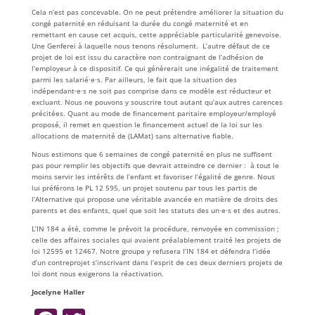
Cela n’est pas concevable. On ne peut prétendre améliorer la situation du
congé paternité en réduisant la durée du congé maternité et en
remettant en cause cet acquis, cette appréciable particularité genevoise.
Une Genferei à laquelle nous tenons résolument. L’autre défaut de ce
projet de loi est issu du caractère non contraignant de l’adhésion de
l’employeur à ce dispositif. Ce qui génèrerait une inégalité de traitement
parmi les salarié·e·s. Par ailleurs, le fait que la situation des
indépendant·e·s ne soit pas comprise dans ce modèle est réducteur et
excluant. Nous ne pouvons y souscrire tout autant qu’aux autres carences
précitées. Quant au mode de financement paritaire employeur/employé
proposé, il remet en question le financement actuel de la loi sur les
allocations de maternité de (LAMat) sans alternative fiable.
Nous estimons que 6 semaines de congé paternité en plus ne suffisent
pas pour remplir les objectifs que devrait atteindre ce dernier : à tout le
moins servir les intérêts de l’enfant et favoriser l’égalité de genre. Nous
lui préférons le PL 12 595, un projet soutenu par tous les partis de
l’Alternative qui propose une véritable avancée en matière de droits des
parents et des enfants, quel que soit les statuts des un·e·s et des autres.
L’IN 184 a été, comme le prévoit la procédure, renvoyée en commission ;
celle des affaires sociales qui avaient préalablement traité les projets de
loi 12595 et 12467. Notre groupe y refusera l’IN 184 et défendra l’idée
d’un contreprojet s’inscrivant dans l’esprit de ces deux derniers projets de
loi dont nous exigerons la réactivation.
Jocelyne Haller