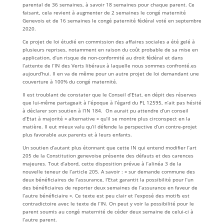
parental de 36 semaines, à savoir 18 semaines pour chaque parent. Ce
faisant, cela revient à augmenter de 2 semaines le congé maternité
Genevois et de 16 semaines le congé paternité fédéral voté en septembre
2020.
Ce projet de loi étudié en commission des affaires sociales a été gelé à
plusieurs reprises, notamment en raison du coût probable de sa mise en
application, d’un risque de non-conformité au droit fédéral et dans
l’attente de l’IN des Verts libéraux à laquelle nous sommes confronté.es
aujourd’hui. Il en va de même pour un autre projet de loi demandant une
couverture à 100% du congé maternité.
Il est troublant de constater que le Conseil d’Etat, en dépit des réserves
que lui-même partageait à l’époque à l’égard du PL 12595, n’ait pas hésité
à déclarer son soutien à l’IN 184. On aurait pu attendre d’un conseil
d’Etat à majorité « alternative » qu’il se montre plus circonspect en la
matière. Il eut mieux valu qu’il défende la perspective d’un contre-projet
plus favorable aux parents et à leurs enfants.
Un soutien d’autant plus étonnant que cette IN qui entend modifier l’art
205 de la Constitution genevoise présente des défauts et des carences
majeures. Tout d’abord, cette disposition prévue à l’alinéa 3 de la
nouvelle teneur de l’article 205. A savoir : « sur demande commune des
deux bénéficiaires de l’assurance, l’Etat garantit la possibilité pour l’un
des bénéficiaires de reporter deux semaines de l’assurance en faveur de
l’autre bénéficiaire ». Ce texte est peu clair et l’exposé des motifs est
contradictoire avec le texte de l’IN. On peut y voir la possibilité pour le
parent soumis au congé maternité de céder deux semaine de celui-ci à
l’autre parent.