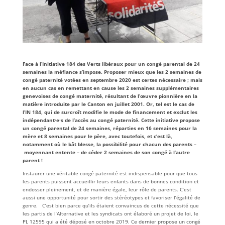
Face à l’Initiative 184 des Verts libéraux pour un congé parental de 24
semaines la méfiance s’impose. Proposer mieux que les 2 semaines de
congé paternité votées en septembre 2020 est certes nécessaire ; mais
en aucun cas en remettant en cause les 2 semaines supplémentaires
genevoises de congé maternité, résultant de l’œuvre pionnière en la
matière introduite par le Canton en juillet 2001. Or, tel est le cas de
l’IN 184, qui de surcroît modifie le mode de financement et exclut les
indépendant·e·s de l’accès au congé paternité. Cette initiative propose
un congé parental de 24 semaines, réparties en 16 semaines pour la
mère et 8 semaines pour le père, avec toutefois, et c’est là,
notamment où le bât blesse, la possibilité pour chacun des parents –
moyennant entente – de céder 2 semaines de son congé à l’autre
parent !
Instaurer une véritable congé paternité est indispensable pour que tous
les parents puissent accueillir leurs enfants dans de bonnes condition et
endosser pleinement, et de manière égale, leur rôle de parents. C’est
aussi une opportunité pour sortir des stéréotypes et favoriser l’égalité de
genre. C’est bien parce qu’ils étaient convaincus de cette nécessité que
les partis de l’Alternative et les syndicats ont élaboré un projet de loi, le
PL 12595 qui a été déposé en octobre 2019. Ce dernier propose un congé